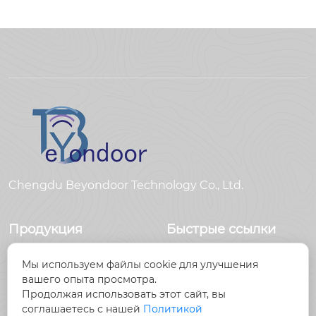
Chengdu Beyondoor Technology Co., Ltd.
Продукция
Быстрые ссылки
Датчики
Главная
Мы используем файлы cookie для улучшения
Антенны
Продукция
вашего опыта просмотра.
Радиочастотный
Новости
Продолжая использовать этот сайт, вы
разъем
О Hас
соглашаетесь с нашей
Политикой