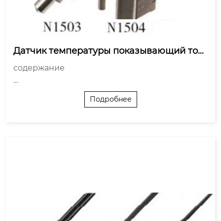
Датчик температуры показывающий точ
ность?
содержание

Что на самом деле скрывается за цифрой ?точ
Подробнее
ность??

Долговременная стабильность — та самая ?ск
рытая? характеристика

Влияние окружающей среды и монтажа

Цифровые vs аналоговые: битва за до...