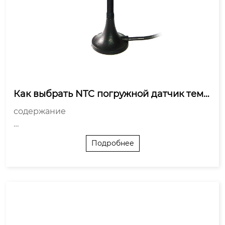
Как выбрать NTC погружной датчик темп
ературы?
содержание

С чего начать? Не с датчика, а со среды

Подробнее
Точность и характеристика: не гонись за абсол
ютами

Конструктивное исполнение: что кроме гильз
ы?

Электрические параметры и согласование

Поставщик ...