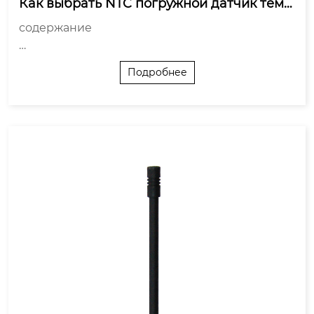
Как выбрать NTC погружной датчик темп
ературы?
содержание

С чего начать? Не с датчика, а со среды

Подробнее
Точность и характеристика: не гонись за абсол
ютами

Конструктивное исполнение: что кроме гильз
ы?

Электрические параметры и согласование

Поставщик ...