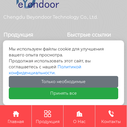
Chengdu Beyondoor Technology Co., Ltd.
Продукция
Быстрые ссылки
Датчики
Главная
Мы используем файлы cookie для улучшения
Антенны
Продукция
вашего опыта просмотра.
Радиочастотный
Новости
Продолжая использовать этот сайт, вы
разъем
О Hас
соглашаетесь с нашей
Политикой
Радиочастотный
Контакты
конфиденциальности.
кабель, кабельные
Только необходимые
сборки
Принять все
Авторское право©Chengdu Beyondoor Technology




Co., Ltd.
Главная
Продукция
О Нас
Контакты