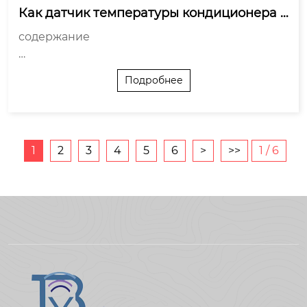
Как датчик температуры кондиционера в
лияет на экологию?
содержание

Точность датчика и экономия энергии

Подробнее
Материалы и производство датчиков

Ремонт и замена датчиков

Тренды и инновации

Выводы и перспективы

1
2
3
4
5
6
>
>>
1 / 6
Датчики температуры в кондиционерах — важ
ный, но...