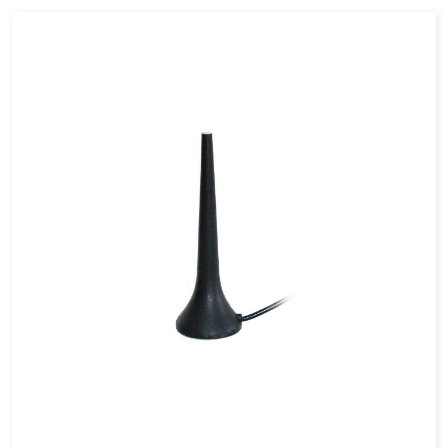
Электрика и подключение: 2, 3 или 4 провода?

Калибровка и довери...