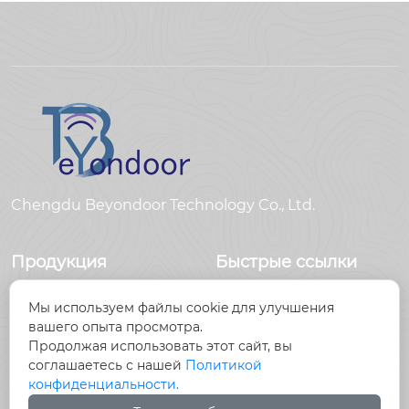
Chengdu Beyondoor Technology Co., Ltd.
Продукция
Быстрые ссылки
Датчики
Главная
Мы используем файлы cookie для улучшения
Антенны
Продукция
вашего опыта просмотра.
Радиочастотный
Новости
Продолжая использовать этот сайт, вы
разъем
О Hас
соглашаетесь с нашей
Политикой
Радиочастотный
Контакты
конфиденциальности.
кабель, кабельные