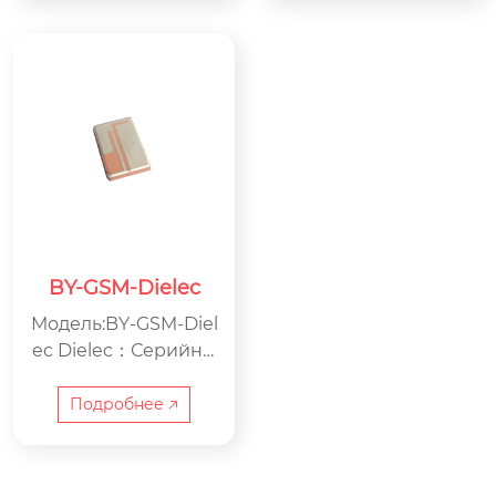
оизводству электро
изводству электрон
ники
ики
BY-GSM-Dielec
Модель:BY-GSM-Diel
ec Dielec：Серийны
й номер GSM：Анте
нна GSM BY：ООО
Подробнее 🡥
Цзясин Beyondoor
по производству эл
ектроники