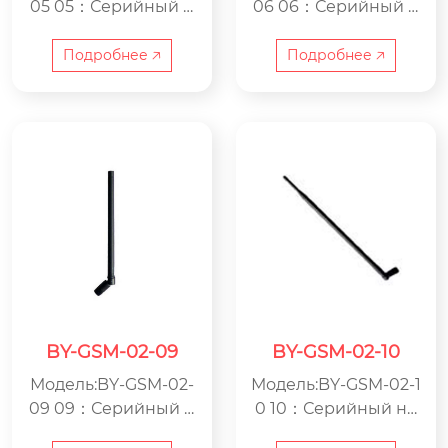
05 05：Серийный н
06 06：Серийный н
омер GSM：Антенн
омер GSM：Антенн
а GSM BY：ООО Цзя
а GSM BY：ООО Цзя
Подробнее 🡥
Подробнее 🡥
син Beyondoor по п
син Beyondoor по п
роизводству электр
роизводству электр
оники
оники
BY-GSM-02-09
BY-GSM-02-10
Модель:BY-GSM-02-
Модель:BY-GSM-02-1
09 09：Серийный н
0 10：Серийный но
омер GSM：Антенн
мер GSM：Антенна