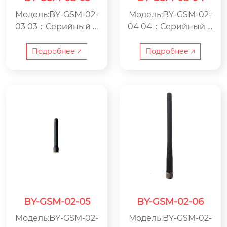
Модель:BY-GSM-02-
Модель:BY-GSM-02-
03 03：Серийный н
04 04：Серийный н
омер GSM：Антенн
омер GSM：Антенн
а GSM BY：ООО Цзя
а GSM BY：ООО Цзя
Подробнее 🡥
Подробнее 🡥
син Beyondoor по п
син Beyondoor по п
роизводству электр
роизводству электр
оники
оники
BY-GSM-02-05
BY-GSM-02-06
Модель:BY-GSM-02-
Модель:BY-GSM-02-