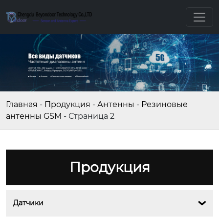
Главная
-
Продукция
-
Антенны
-
Резиновые
антенны GSM
-
Страница 2
Продукция
Датчики
