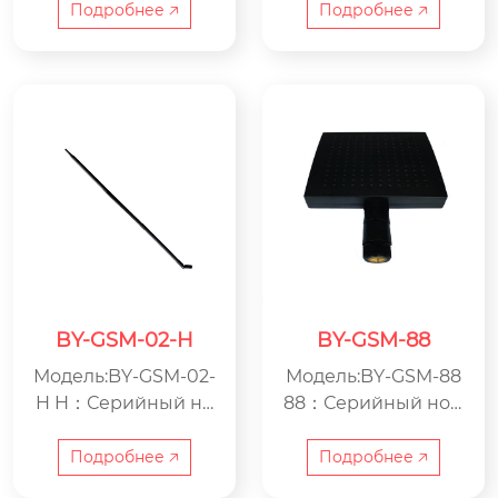
а GSM BY：ООО Цзя
GSM BY：ООО Цзяс
Подробнее 🡥
Подробнее 🡥
син Beyondoor по п
ин Beyondoor по пр
роизводству электр
оизводству электро
оники
ники
BY-GSM-02-H
BY-GSM-88
Модель:BY-GSM-02-
Модель:BY-GSM-88
H H：Серийный но
88：Серийный ном
мер GSM：Антенна
ер GSM：Антенна G
GSM BY：ООО Цзяс
SM BY：ООО Цзяси
Подробнее 🡥
Подробнее 🡥
ин Beyondoor по пр
н Beyondoor по про