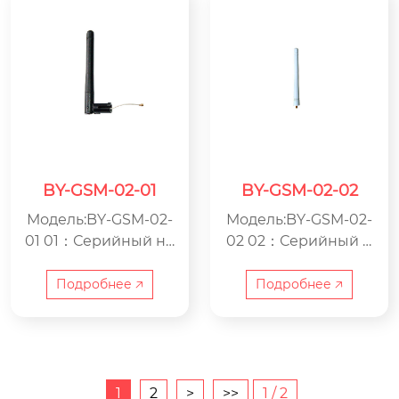
BY-GSM-02-01
BY-GSM-02-02
Модель:BY-GSM-02-
Модель:BY-GSM-02-
01 01：Серийный но
02 02：Серийный н
мер GSM：Антенна
омер GSM：Антенн
GSM BY：ООО Цзяс
а GSM BY：ООО Цзя
Подробнее 🡥
Подробнее 🡥
ин Beyondoor по пр
син Beyondoor по п
оизводству электро
роизводству электр
ники
оники
1
2
>
>>
1 / 2