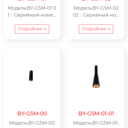
Модель:BY-GSM-01 0
Модель:BY-GSM-02
1：Серийный номер
02：Серийный ном
GSM：Антенна GSM
ер GSM：Антенна G
BY：ООО Цзясин B
SM BY：ООО Цзяси
Подробнее 🡥
Подробнее 🡥
eyondoor по произв
н Beyondoor по про
одству электроники
изводству электрон
ики
BY-GSM-00
BY-GSM-01-01
Модель:BY-GSM-00
Модель:BY-GSM-01-