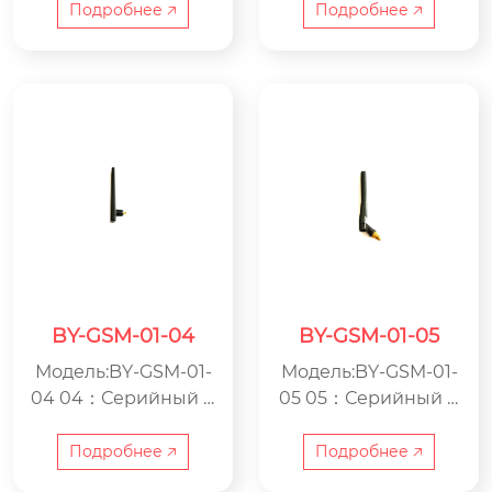
а GSM BY：ООО Цзя
а GSM BY：ООО Цзя
Подробнее 🡥
Подробнее 🡥
син Beyondoor по п
син Beyondoor по п
роизводству электр
роизводству электр
оники
оники
BY-GSM-01-04
BY-GSM-01-05
Модель:BY-GSM-01-
Модель:BY-GSM-01-
04 04：Серийный н
05 05：Серийный н
омер GSM：Антенн
омер GSM：Антенн
а GSM BY：ООО Цзя
а GSM BY：ООО Цзя
Подробнее 🡥
Подробнее 🡥
син Beyondoor по п
син Beyondoor по п