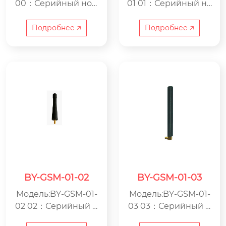
00：Серийный ном
01 01：Серийный но
ер GSM：Антенна G
мер GSM：Антенна
SM BY：ООО Цзяси
GSM BY：ООО Цзяс
Подробнее 🡥
Подробнее 🡥
н Beyondoor по про
ин Beyondoor по пр
изводству электрон
оизводству электро
ики
ники
BY-GSM-01-02
BY-GSM-01-03
Модель:BY-GSM-01-
Модель:BY-GSM-01-
02 02：Серийный н
03 03：Серийный н
омер GSM：Антенн
омер GSM：Антенн