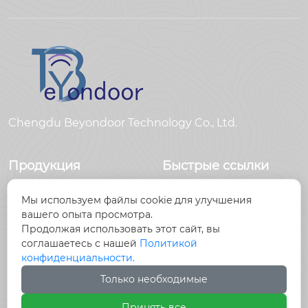
Chengdu Beyondoor Technology Co., Ltd.
Продукция
Быстрые ссылки
Датчики
Главная
Мы используем файлы cookie для улучшения
Антенны
Продукция
вашего опыта просмотра.
Радиочастотный
Новости
Продолжая использовать этот сайт, вы
разъем
О Hас
соглашаетесь с нашей
Политикой
Радиочастотный
Контакты
конфиденциальности.
кабель, кабельные
Только необходимые
сборки
Принять все