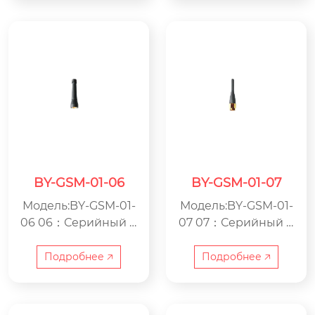
роизводству электр
роизводству электр
оники
оники
BY-GSM-01-06
BY-GSM-01-07
Модель:BY-GSM-01-
Модель:BY-GSM-01-
06 06：Серийный н
07 07：Серийный н
омер GSM：Антенн
омер GSM：Антенн
а GSM BY：ООО Цзя
а GSM BY：ООО Цзя
Подробнее 🡥
Подробнее 🡥
син Beyondoor по п
син Beyondoor по п
роизводству электр
роизводству электр
оники
оники