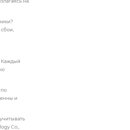
олагаясь на
ники?
 сбои,
. Каждый
но
 по
тенны и
 учитывать
ogy Co.,