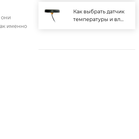
Как выбрать датчик
 они
температуры и вла
как именно
жности?