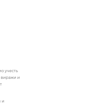
мо учесть
х виражи и
т
 и