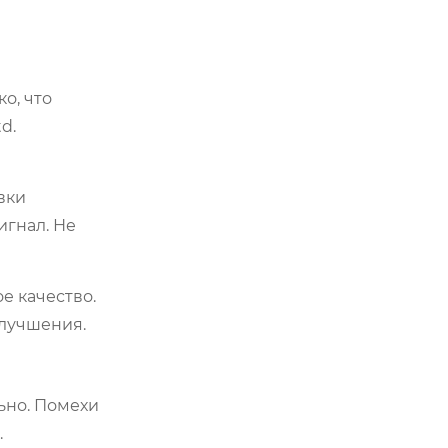
о, что
d.
вки
игнал. Не
е качество.
улучшения.
ьно. Помехи
.