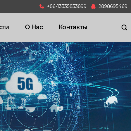
+86-13335833899
2898695469


сти
О Hас
Контакты
