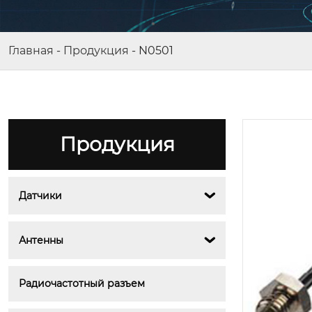
Главная
-
Продукция
-
N0501
Продукция
Датчики

BY-LTE-LTE-09
Антенны

Радиочастотный разъем