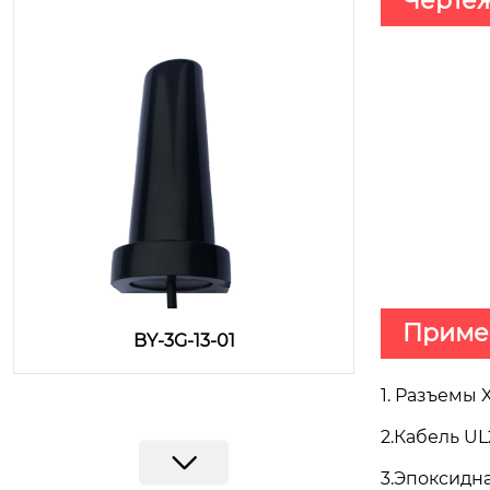
Черте
Приме
BY-3G-13-01
1. Разъемы 
2.Кабель U
3.Эпоксидн