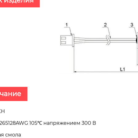
ж изделия
чание
XH
L265128AWG 105℃ напряжением 300 В
ая смола