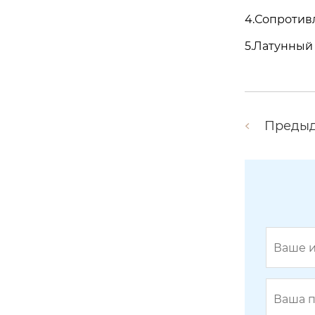
4.Сопротивл
5.Латунный
Преды
BY-433-05