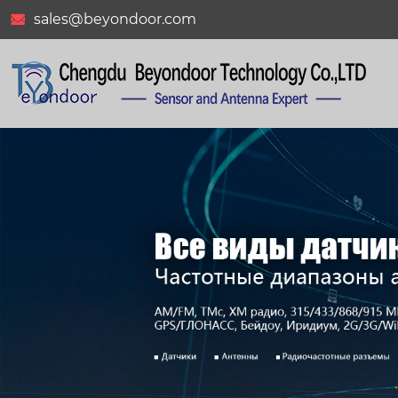
sales@beyondoor.com

BY-RFID-2