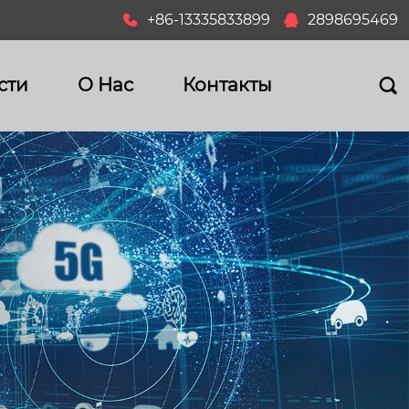
+86-13335833899
2898695469


сти
О Hас
Контакты
