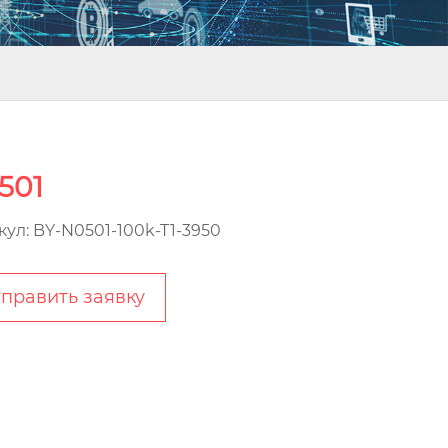
501
кул: BY-N0501-100k-T1-3950
править заявку