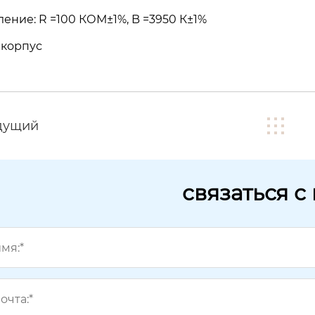
ение: R =100 КОМ±1%, B =3950 К±1%
 корпус
дущий
связаться с