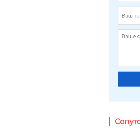
BY-GPS-11
Сопут