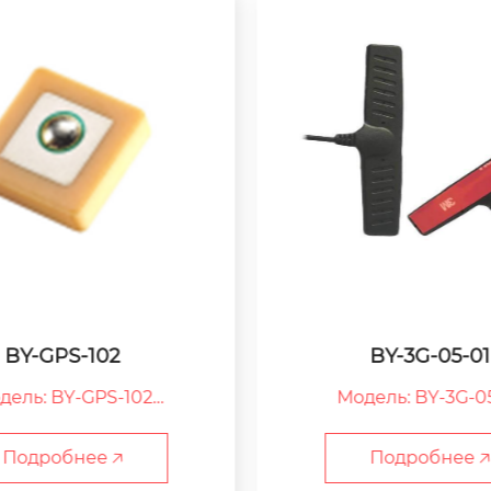
BY-3G-05-01
BY-LTE-09
ель: BY-3G-05-01

Модель:BY-LTE-
G：Антенна 3G

09：Серийный но
Серийный номер

LTE：Антенна LT
Подробнее 🡥
Подробнее 🡥
зясин Beyondoor по п
BY：ООО Цзясин Beyon