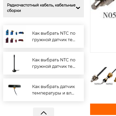
Радиочастотный кабель, кабельные 

сборки
Как выбрать NTC по
гружной датчик тем
пературы?
Как выбрать NTC по
гружной датчик тем
BY-GPS/GLONASS-184-SMD
пературы?
Как выбрать датчик
температуры и вла
жности?