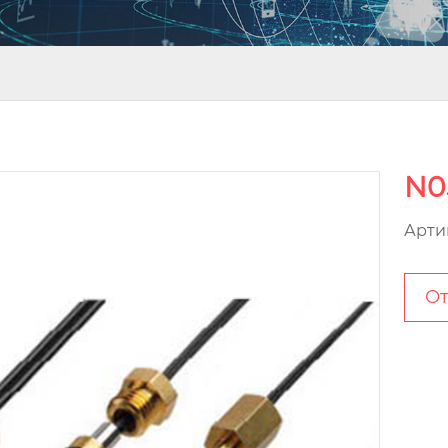
N0
Арти
От