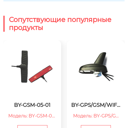
Сопутствующие популярные
продукты
01
BY-GPS/GSM/WIFI-
BY-3G-13-01
02
-05-
Модель: BY-GPS/GS
Модель: BY-3G-13
M/WIFI-02

3G：Антенна 3