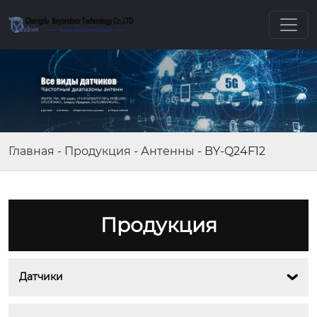
Главная
-
Продукция
-
Антенны
-
BY-Q24F12
Продукция
Датчики
