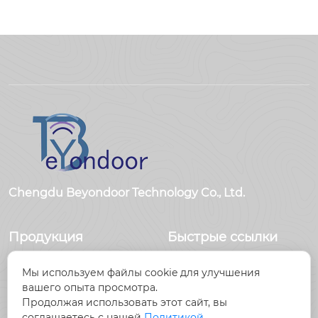
eyondoor по произв
одству электроники
Chengdu Beyondoor Technology Co., Ltd.
Продукция
Быстрые ссылки
Датчики
Главная
Мы используем файлы cookie для улучшения
Антенны
Продукция
вашего опыта просмотра.
Радиочастотный
Новости
Продолжая использовать этот сайт, вы
разъем
О Hас
соглашаетесь с нашей
Политикой