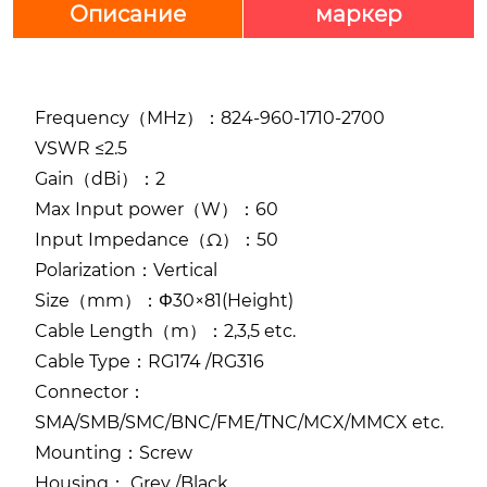
Описание
маркер
Frequency（MHz）：824-960-1710-2700
VSWR ≤2.5
Gain（dBi）：2
Max Input power（W）：60
Input Impedance（Ω）：50
Polarization：Vertical
Size（mm）：Φ30×81(Height)
Cable Length（m）：2,3,5 etc.
Cable Type：RG174 /RG316
Connector：
SMA/SMB/SMC/BNC/FME/TNC/MCX/MMCX etc.
Mounting：Screw
Housing： Grey /Black