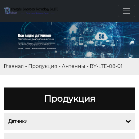
Главная
-
Продукция
-
Антенны
-
BY-LTE-08-01
Продукция
Датчики
