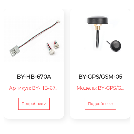
BY-HB-670A
BY-GPS/GSM-05
Артикул: BY-HB-670
Модель: BY-GPS/GS
A
M-05

05：Серийный ном
Подробнее 🡥
Подробнее 🡥
ер

GPS/GSM：GPS/GSM-
антенна

BY：ООО Цзясин B