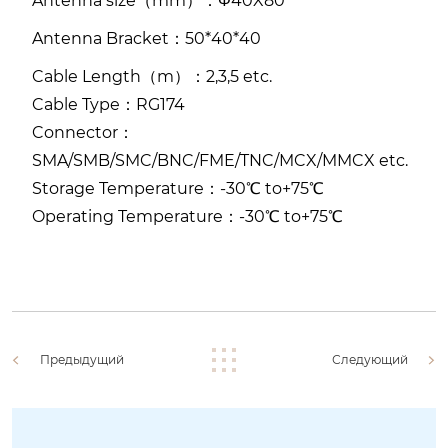
Antenna size（mm）：Φ40X80
Antenna Bracket：50*40*40
Cable Length（m）：2,3,5 etc.
Cable Type：RG174
Connector：
SMA/SMB/SMC/BNC/FME/TNC/MCX/MMCX etc.
Storage Temperature：-30℃ to+75℃
Operating Temperature：-30℃ to+75℃
Предыдущий
Следующий