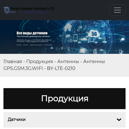
Главная
-
Продукция
-
Антенны
-
Антенны
GPS.GSM.3G.WIFI
-
BY-LTE-0210
Продукция
Датчики
