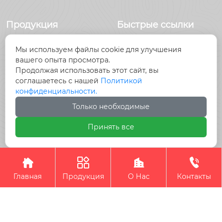
Продукция
Быстрые ссылки
Датчики
Главная
Мы используем файлы cookie для улучшения
Антенны
Продукция
вашего опыта просмотра.
Радиочастотный
Новости
Продолжая использовать этот сайт, вы
разъем
О Hас
соглашаетесь с нашей
Политикой
Радиочастотный
Контакты
конфиденциальности.
кабель, кабельные
Только необходимые
сборки
Принять все
Авторское право©Chengdu Beyondoor Technology




Co., Ltd.
Главная
Продукция
О Нас
Контакты