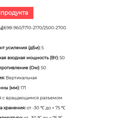
 продукта
):
698-960/1710-2170/2500-2700
т усиления (дБи):
5
ая входная мощность (Вт):
50
противление (Ом):
50
я:
Вертикальная
нны (мм):
171
 с вращающимся разъемом
а хранения:
от -30 ℃ до + 75 ℃
мпература:
от -30 ℃ до + 75 ℃