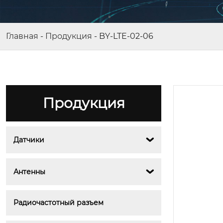
Главная
-
Продукция
-
BY-LTE-02-06
Продукция
Датчики

BY-2400-05-08
Антенны

Радиочастотный разъем