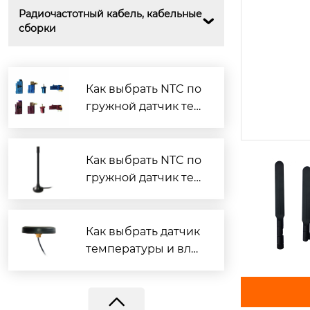
Радиочастотный кабель, кабельные 

сборки
Как выбрать NTC по
гружной датчик тем
пературы?
Как выбрать NTC по
гружной датчик тем
BY-GPS/GLONASS-06
пературы?
Как выбрать датчик
температуры и вла
жности?