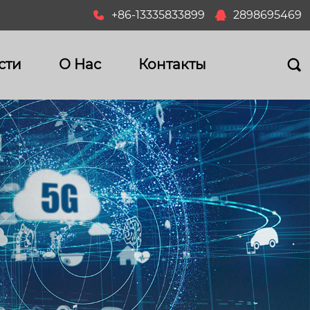
+86-13335833899
2898695469


сти
О Hас
Контакты
