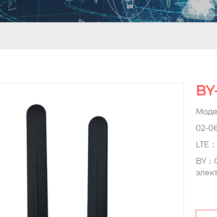
BY
Моде
02-0
LTE：
BY：О
элек