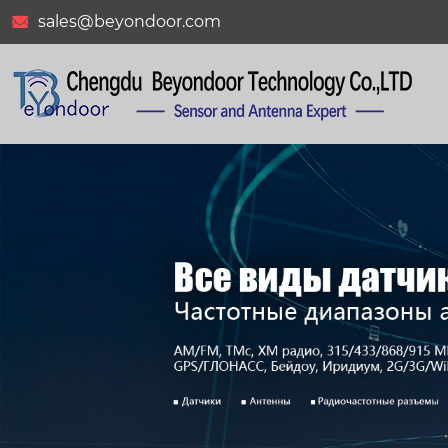
sales@beyondoor.com

BY-2400-06-07