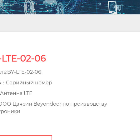
-LTE-02-06
ль:BY-LTE-02-06
6：Серийный номер
Антенна LTE
ОО Цзясин Beyondoor по производству
троники