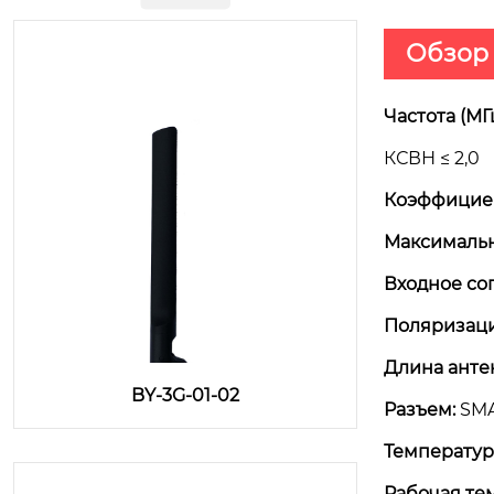
Обзор
Частота (МГц
КСВН ≤ 2,0
Коэффициен
Максимальн
Входное со
Поляризаци
Длина анте
BY-3G-01-02
Разъем:
SMA
Температур
Рабочая те