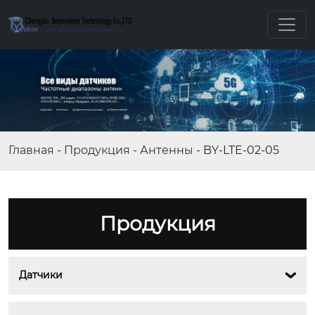
Главная
-
Продукция
-
Антенны
-
BY-LTE-02-05
Продукция
Датчики
