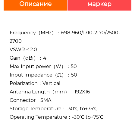
Описание
маркер
Frequency（MHz）：698-960/1710-2170/2500-
2700
VSWR ≤ 2.0
Gain（dBi）：4
Max Input power（W）：50
Input Impedance（Ω）：50
Polarization：Vertical
Antenna Length（mm）：192X16
Connector：SMA
Storage Temperature：-30℃ to+75℃
Operating Temperature：-30℃ to+75℃