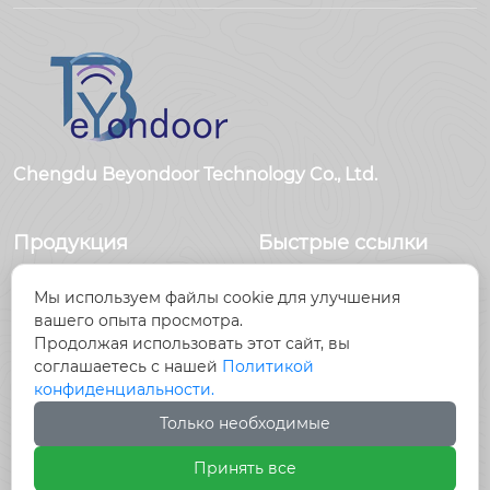
Chengdu Beyondoor Technology Co., Ltd.
Продукция
Быстрые ссылки
Датчики
Главная
Мы используем файлы cookie для улучшения
Антенны
Продукция
вашего опыта просмотра.
Радиочастотный
Новости
Продолжая использовать этот сайт, вы
разъем
О Hас
соглашаетесь с нашей
Политикой
Радиочастотный
Контакты
конфиденциальности.
кабель, кабельные
Только необходимые
сборки
Принять все