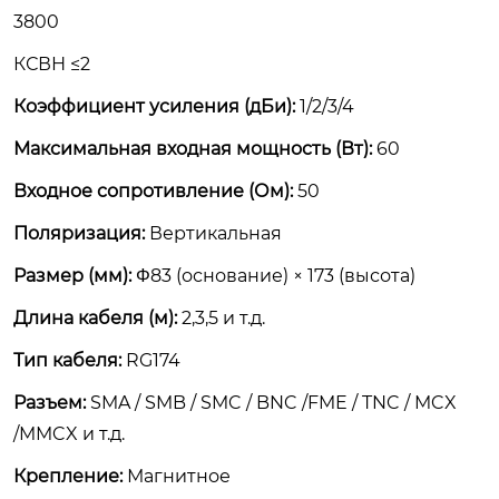
3800
КСВН ≤2
Коэффициент усиления (дБи):
1/2/3/4
Максимальная входная мощность (Вт):
60
Входное сопротивление (Ом):
50
Поляризация:
Вертикальная
Размер (мм):
Φ83 (основание) × 173 (высота)
Длина кабеля (м):
2,3,5 и т.д.
Тип кабеля:
RG174
Разъем:
SMA / SMB / SMC / BNC /FME / TNC / MCX
/MMCX и т.д.
Крепление:
Магнитное