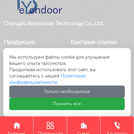
Chengdu Beyondoor Technology Co., Ltd.
Продукция
Быстрые ссылки
Датчики
Главная
Мы используем файлы cookie для улучшения
Антенны
Продукция
вашего опыта просмотра.
Радиочастотный
Новости
Продолжая использовать этот сайт, вы
разъем
О Hас
соглашаетесь с нашей
Политикой
Радиочастотный
Контакты
конфиденциальности.
кабель, кабельные
Только необходимые
сборки
Принять все
Авторское право©Chengdu Beyondoor Technology




Co., Ltd.
Главная
Продукция
О Нас
Контакты