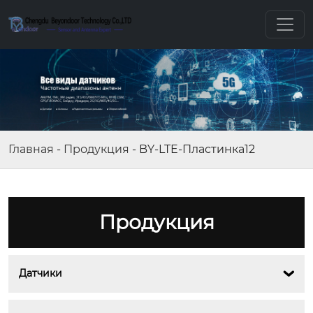
Главная
-
Продукция
-
BY-LTE-Пластинка12
Продукция
Датчики
