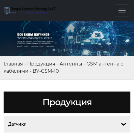
Главная
-
Продукция
-
Антенны
-
GSM антенна с
кабелями
-
BY-GSM-10
Продукция
Датчики
