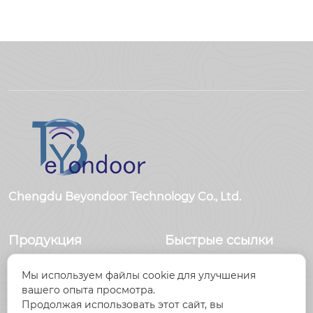
BY：ООО Цзясин B
BY：ООО Цзясин B
eyondoor по произв
eyondoor по произв
одству электроники

одству электроники
Chengdu Beyondoor Technology Co., Ltd.
Продукция
Быстрые ссылки
Датчики
Главная
Мы используем файлы cookie для улучшения
Антенны
Продукция
вашего опыта просмотра.
Радиочастотный
Новости
Продолжая использовать этот сайт, вы