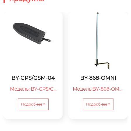
BY-GPS/GSM-04
BY-868-OMNI
Модель: BY-GPS/GS
Модель:BY-868-OMN
M-04

I

04：Серийный ном
OMNI：Серийный н
Подробнее 🡥
Подробнее 🡥
ер

омер

GPS/GSM：GPS/GSM-
868：Антенна 868 М
антенна

Гц
