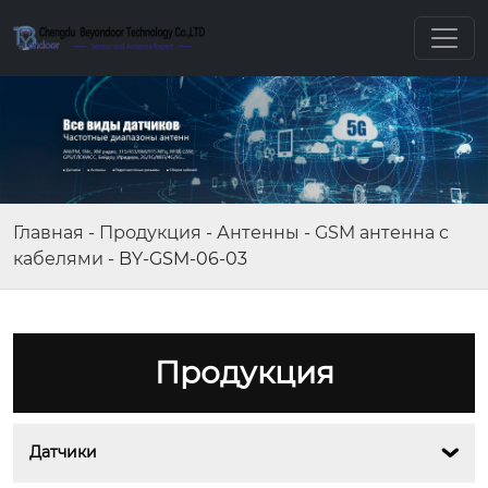
Главная
-
Продукция
-
Антенны
-
GSM антенна с
кабелями
-
BY-GSM-06-03
Продукция
Датчики
