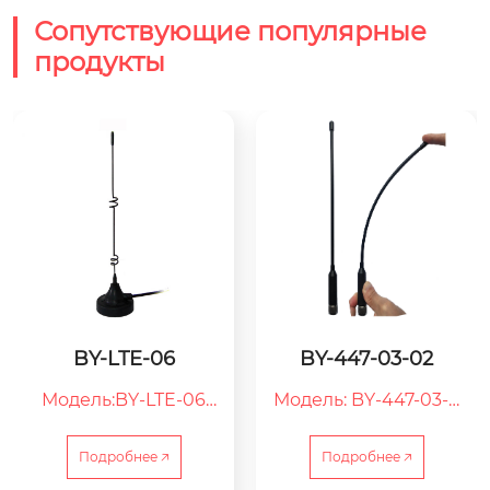
Сопутствующие популярные
продукты
BY-LTE-06
BY-447-03-02
Модель:BY-LTE-06

Модель: BY-447-03-0
06：Серийный ном
2

ер

02：Серийный ном
Подробнее 🡥
Подробнее 🡥
LTE：Антенна 4G

ер
