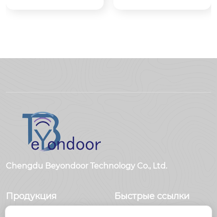
BY：ООО Цзясин B
433：Антенна 433 М
eyondoor по произв
Гц

одству электроники

BY：ООО Цзясин B
eyondoor по произв
одству электроники
Chengdu Beyondoor Technology Co., Ltd.
Продукция
Быстрые ссылки
Датчики
Главная