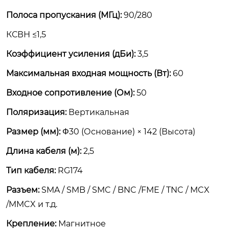
Полоса пропускания (МГц):
90/280
КСВН ≤1,5
Коэффициент усиления (дБи):
3,5
Максимальная входная мощность (Вт):
60
Входное сопротивление (Ом):
50
Поляризация:
Вертикальная
Размер (мм):
Φ30 (Основание) × 142 (Высота)
Длина кабеля (м):
2,5
Тип кабеля:
RG174
Разъем:
SMA / SMB / SMC / BNC /FME / TNC / MCX
/MMCX и т.д.
Крепление:
Магнитное