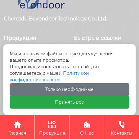
Chengdu Beyondoor Technology Co., Ltd.
Продукция
Быстрые ссылки
Датчики
Главная
Мы используем файлы cookie для улучшения
Антенны
Продукция
вашего опыта просмотра.
Радиочастотный
Новости
Продолжая использовать этот сайт, вы
разъем
О Hас
соглашаетесь с нашей
Политикой
Радиочастотный
Контакты
конфиденциальности.
кабель, кабельные
Только необходимые
сборки
Принять все
Авторское право©Chengdu Beyondoor Technology




Co., Ltd.
Главная
Продукция
О Нас
Контакты