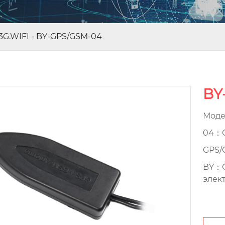
3G.WIFI
-
BY-GPS/GSM-04
BY
Моде
04：С
GPS/
BY：О
элек