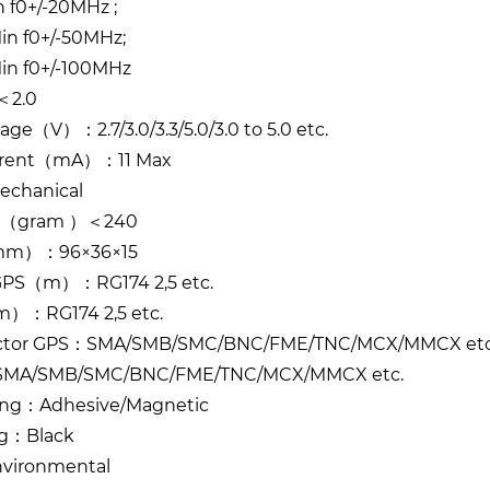
 f0+/-20MHz ;
in f0+/-50MHz;
in f0+/-100MHz
＜2.0
age（V）：2.7/3.0/3.3/5.0/3.0 to 5.0 etc.
rrent（mA）：11 Max
echanical
t（gram ）＜240
mm）：96×36×15
GPS（m）：RG174 2,5 etc.
：RG174 2,5 etc.
ctor GPS：SMA/SMB/SMC/BNC/FME/TNC/MCX/MMCX etc
MA/SMB/SMC/BNC/FME/TNC/MCX/MMCX etc.
ng：Adhesive/Magnetic
g：Black
vironmental