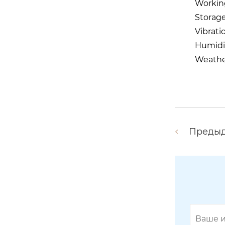
Worki
Stora
Vibrati
Humid
Weathe
Преды
BY-915-06-04