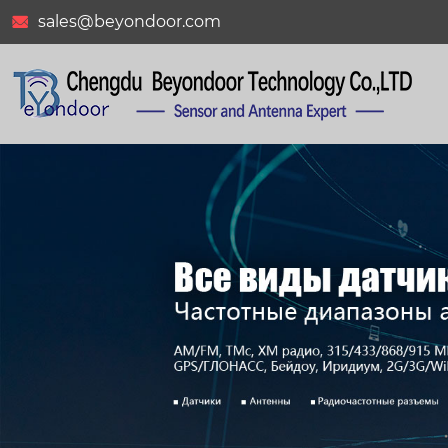
sales@beyondoor.com

BY-GSM-06-01