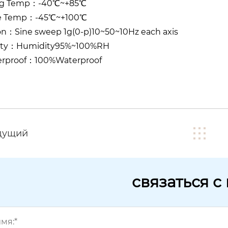
ng Temp：-40℃~+85℃
ge Temp：-45℃~+100℃
on：Sine sweep 1g(0-p)10~50~10Hz each axis
ity：Humidity95%~100%RH
rproof：100%Waterproof
дущий
связаться с