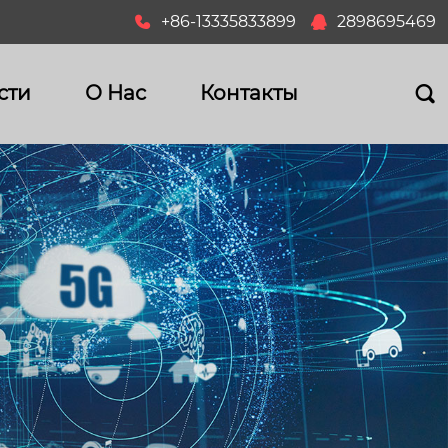
+86-13335833899
2898695469


сти
О Hас
Контакты
