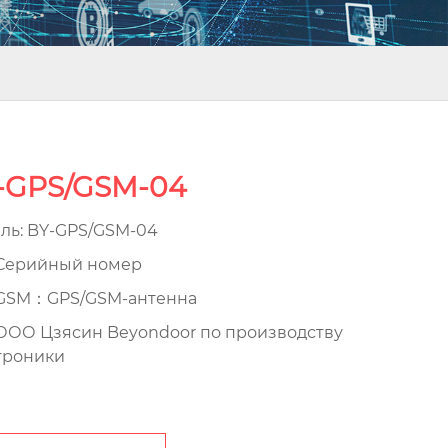
-GPS/GSM-04
ль: BY-GPS/GSM-04
ерийный номер
GSM：GPS/GSM-антенна
ОО Цзясин Beyondoor по производству
троники