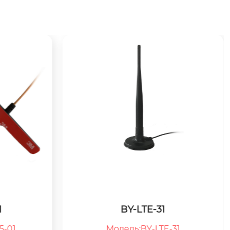
1
BY-LTE-31
-01

Модель:BY-LTE-31
