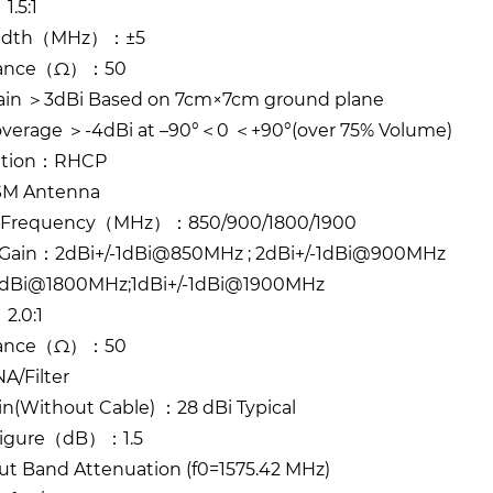
.5:1
idth（MHz）：±5
ance（Ω）：50
ain ＞3dBi Based on 7cm×7cm ground plane
overage ＞-4dBi at –90°＜0 ＜+90°(over 75% Volume)
zation：RHCP
SM Antenna
 Frequency（MHz）：850/900/1800/1900
l Gain：2dBi+/-1dBi@850MHz ; 2dBi+/-1dBi@900MHz
-1dBi@1800MHz;1dBi+/-1dBi@1900MHz
.0:1
ance（Ω）：50
A/Filter
n(Without Cable) ：28 dBi Typical
Figure（dB）：1.5
Out Band Attenuation (f0=1575.42 MHz)