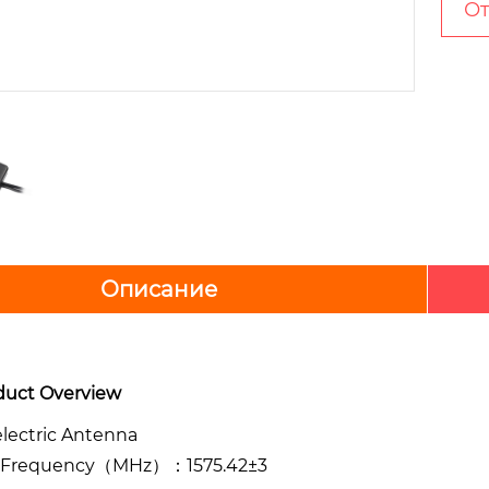
От
Описание
roduct Overview
electric Antenna
 Frequency（MHz）：1575.42±3