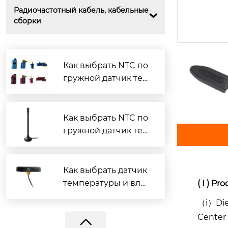
Радиочастотный кабель, кабельные 

сборки
Как выбрать NTC по
гружной датчик тем
пературы?
Как выбрать NTC по
гружной датчик тем
BY-3G-01-02
пературы?
Как выбрать датчик
температуры и вла
( I ) P
жности?
（i）
Di
Center