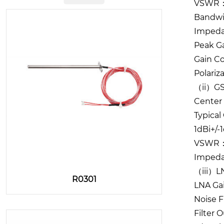
VSWR：1
Bandw
Imped
Peak G
Gain C
Polari
（ii）
G
Center
Typica
1dBi+/
VSWR：2
Imped
（iii）
LN
R0301
LNA Gai
Noise 
Filter 