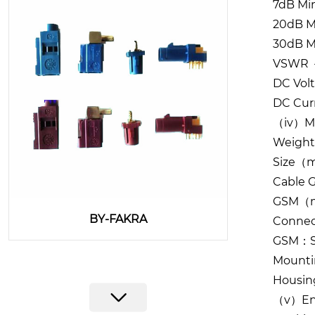
7dB Min
20dB M
30dB M
VSWR 
DC Volt
DC Cu
（iv）
M
Weigh
Size（
Cable 
GSM（m）
BY-FAKRA
Conne
GSM：S
Mounti
Housin
（v）
En