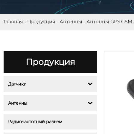
Главная
-
Продукция
-
Антенны
-
Антенны GPS.GSM.
Продукция
Датчики

BY-PSC-1 -Встроенный ультразв
уковой датчик расхода
Антенны

Радиочастотный разъем