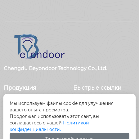
Chengdu Beyondoor Technology Co., Ltd.
Продукция
Быстрые ссылки
Датчики
Главная
Мы используем файлы cookie для улучшения
Антенны
Продукция
вашего опыта просмотра.
Радиочастотный
Новости
Продолжая использовать этот сайт, вы
разъем
О Hас
соглашаетесь с нашей
Политикой
Радиочастотный
Контакты
конфиденциальности.
кабель, кабельные