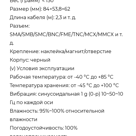
Вес (грамм) ＜130
Размер (мм): 84×53,8×62
Длина кабеля (м): 2,3 и т. д.
Разъем:
SMA/SMB/SMC/BNC/FME/TNC/MCX/MMCX и т.
д.
Крепление: наклейка/магнит/отверстие
Корпус: черный
(v) Условия эксплуатации
Рабочая температура: от -40 °C до +85 °C
Температура хранения: от -45 °C до +100 °C
Вибрация: синусоидальная 1 g (0-p) 10~50~10
Гц по каждой оси
Влажность: 95%~100% относительной
влажности
Погодоустойчивость: 100%