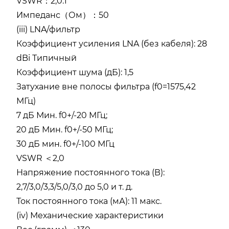
VSWR：2,0:1
Импеданс（Ом）：50
(iii) LNA/фильтр
Коэффициент усиления LNA (без кабеля): 28
dBi Типичный
Коэффициент шума (дБ): 1,5
Затухание вне полосы фильтра (f0=1575,42
МГц)
7 дБ Мин. f0+/-20 МГц;
20 дБ Мин. f0+/-50 МГц;
30 дБ мин. f0+/-100 МГц
VSWR ＜2,0
Напряжение постоянного тока (В):
2,7/3,0/3,3/5,0/3,0 до 5,0 и т. д.
Ток постоянного тока (мА): 11 макс.
(iv) Механические характеристики