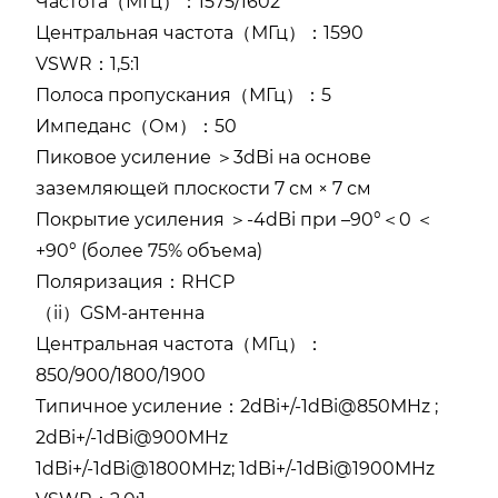
Частота（МГц）：1575/1602
Центральная частота（МГц）：1590
VSWR：1,5:1
Полоса пропускания（МГц）：5
Импеданс（Ом）：50
Пиковое усиление ＞3dBi на основе
заземляющей плоскости 7 см × 7 см
Покрытие усиления ＞-4dBi при –90°＜0 ＜
+90° (более 75% объема)
Поляризация：RHCP
（ii）GSM-антенна
Центральная частота（МГц）：
850/900/1800/1900
Типичное усиление：2dBi+/-1dBi@850MHz ;
2dBi+/-1dBi@900MHz
1dBi+/-1dBi@1800MHz; 1dBi+/-1dBi@1900MHz