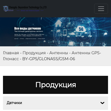
Главная
-
Продукция
-
Антенны
-
Антенны GPS-
Глонасс
-
BY-GPS/GLONASS/GSM-06
Продукция
Датчики
