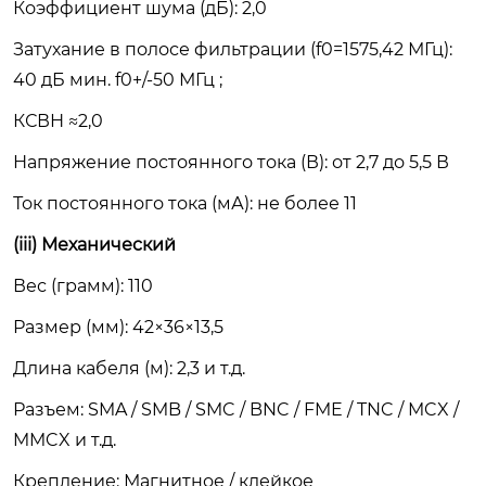
Коэффициент шума (дБ): 2,0
Затухание в полосе фильтрации (f0=1575,42 МГц):
40 дБ мин. f0+/-50 МГц ;
КСВН ≈2,0
Напряжение постоянного тока (В): от 2,7 до 5,5 В
Ток постоянного тока (мА): не более 11
(iii) Механический
Вес (грамм): 110
Размер (мм): 42×36×13,5
Длина кабеля (м): 2,3 и т.д.
Разъем: SMA / SMB / SMC / BNC / FME / TNC / MCX /
MMCX и т.д.
Крепление: Магнитное / клейкое