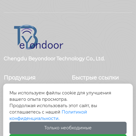
Chengdu Beyondoor Technology Co., Ltd.
Продукция
Быстрые ссылки
Датчики
Главная
Мы используем файлы cookie для улучшения
Антенны
Продукция
вашего опыта просмотра.
Радиочастотный
Новости
Продолжая использовать этот сайт, вы
разъем
О Hас
соглашаетесь с нашей
Политикой
Радиочастотный
Контакты
конфиденциальности.
кабель, кабельные
Только необходимые
сборки