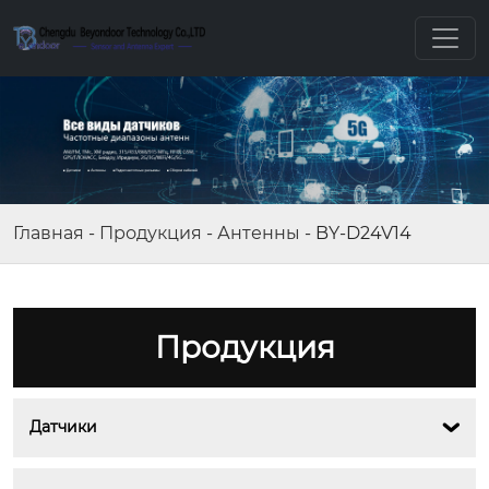
Главная
-
Продукция
-
Антенны
-
BY-D24V14
Продукция
Датчики
