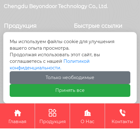
Chengdu Beyondoor Technology Co., Ltd.
Продукция
Быстрые ссылки
Датчики
Главная
Мы используем файлы cookie для улучшения
Антенны
Продукция
вашего опыта просмотра.
Радиочастотный
Новости
Продолжая использовать этот сайт, вы
разъем
О Hас
соглашаетесь с нашей
Политикой
Радиочастотный
Контакты
конфиденциальности.
кабель, кабельные
Только необходимые
сборки
Принять все
Авторское право©Chengdu Beyondoor Technology




Co., Ltd.
Главная
Продукция
О Нас
Контакты