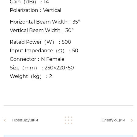
Gain（dBi）：14
Polarization：Vertical
Horizontal Beam Width：35°
Vertical Beam Width：30°
Rated Power（W）：500
Input Impedance（Ω）：50
Connector：N Female
Size（mm）：250×220×50
Weight（kg）：2
Предыдущий
Следующий