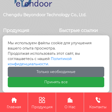
Chengdu Beyondoor Technology Co., Ltd.
Продукция
Быстрые ссылки
Датчики
Главная
Мы используем файлы cookie для улучшения
Антенны
Продукция
вашего опыта просмотра.
Радиочастотный
Новости
Продолжая использовать этот сайт, вы
разъем
О Hас
соглашаетесь с нашей
Политикой
Радиочастотный
Контакты
конфиденциальности.
кабель, кабельные
Только необходимые
сборки
Принять все
Авторское право©Chengdu Beyondoor Technology




Co., Ltd.
Главная
Продукция
О Нас
Контакты