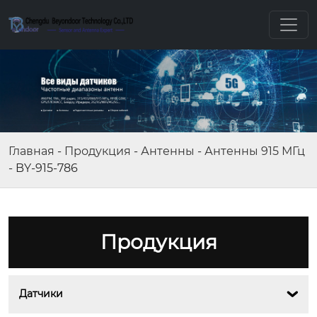
Главная
-
Продукция
-
Антенны
-
Антенны 915 МГц
-
BY-915-786
Продукция
Датчики
