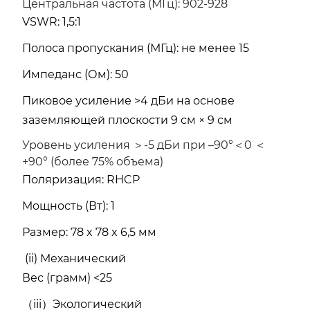
Центральная частота (МГц): 902-928
VSWR: 1,5:1
Полоса пропускания (МГц): не менее 15
Импеданс (Ом): 50
Пиковое усиление >4 дБи на основе
заземляющей плоскости 9 см × 9 см
Уровень усиления ＞-5 дБи при –90°＜0 ＜
+90° (более 75% объема)
Поляризация: RHCP
Мощность (Вт): 1
Размер: 78 x 78 x 6,5 мм
(ii)
Механический
Вес (грамм) <25
（iii）Экологический