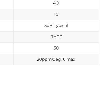
4.0
1.5
3dBi typical
RHCP
50
20ppm/deg.℃ max