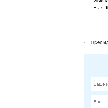
Vibrati
Humid
Преды
BY-2400-04-FPCB