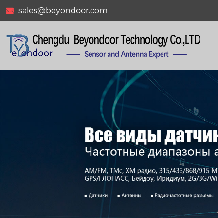
sales@beyondoor.com

BY-433-04