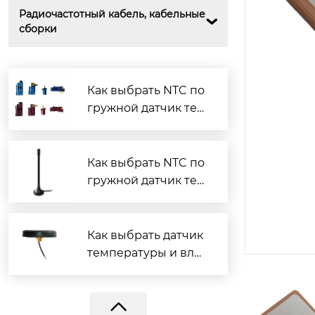
Радиочастотный кабель, кабельные 

сборки
Как выбрать NTC по
гружной датчик тем
пературы?
Как выбрать NTC по
гружной датчик тем
BY-915-YAGI-9DB
пературы?
Как выбрать датчик
температуры и вла
жности?