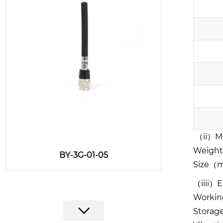
（ii）M
Weigh
BY-3G-01-05
Size（
（iii
i
）E
Worki
Stora