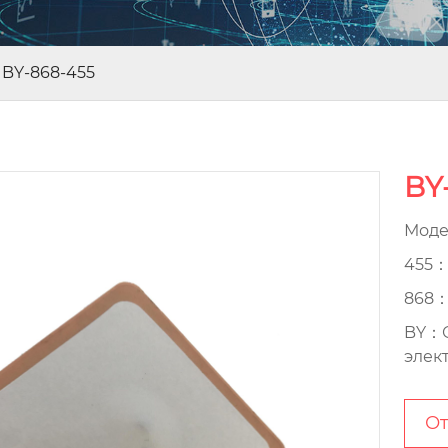
-
BY-868-455
BY
Моде
455：
868：
BY：О
элек
От