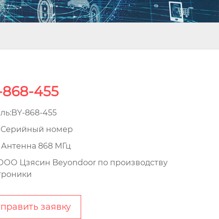
-868-455
ль:BY-868-455
Серийный номер
Антенна 868 МГц
ОО Цзясин Beyondoor по производству
троники
править заявку