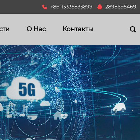
+86-13335833899
2898695469


сти
О Hас
Контакты
