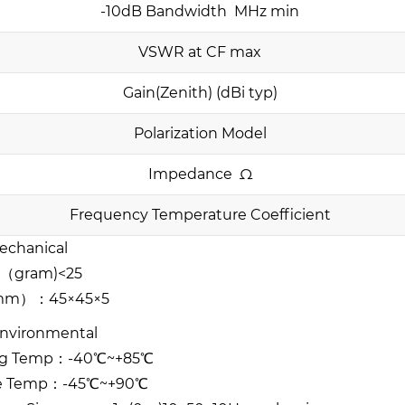
-10dB Bandwidth MHz min
VSWR at CF max
Gain(Zenith) (dBi typ)
Polarization Model
Impedance Ω
Frequency Temperature Coefficient
echanical
t（gram)<25
mm）：45×45×5
nvironmental
ng Temp：-40℃~+85℃
ge Temp：-45℃~+90℃