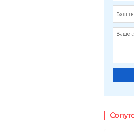
BY-GSM-01-05
Сопут