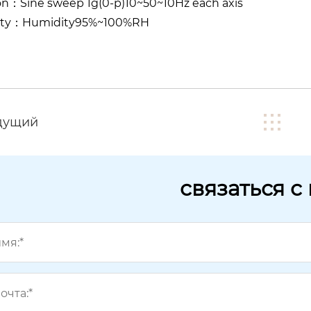
on：Sine sweep 1g(0-p)10~50~10Hz each axis
ity：Humidity95%~100%RH
дущий
связаться с