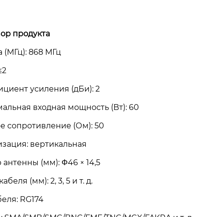
ор продукта
 (МГц): 868 МГц
≤2
циент усиления (дБи): 2
альная входная мощность (Вт): 60
е сопротивление (Ом): 50
зация: вертикальная
 антенны (мм): Φ46 × 14,5
беля (мм): 2, 3, 5 и т. д.
беля: RG174