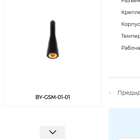
Разъем
Крепле
Корпус
Темпера
Рабоча
Преды
BY-GSM-01-01