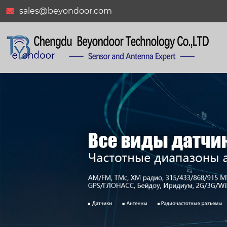
sales@beyondoor.com

BY-GSM-06-06