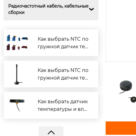
Радиочастотный кабель, кабельные 

сборки
Как выбрать NTC по
гружной датчик тем
пературы?
Как выбрать NTC по
гружной датчик тем
BY-GPS-98
пературы?
Как выбрать датчик
температуры и вла
жности?