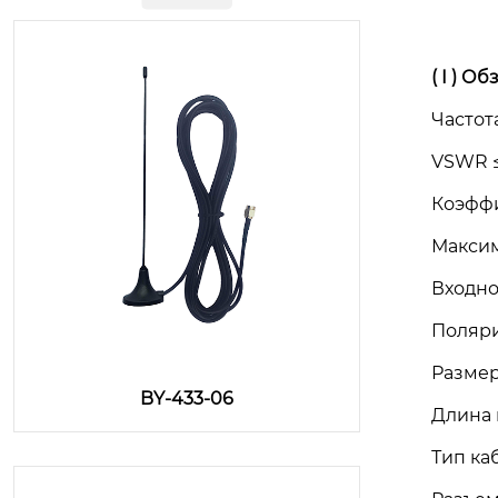
( I )
Обз
Частота
VSWR 
Коэффи
Максим
Входно
Поляри
Размер
BY-433-06
Длина ка
Тип ка