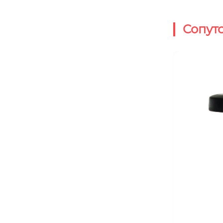
Сопут
BY-MCX
BY-915-09