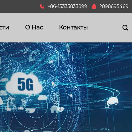
+86-13335833899
2898695469


сти
О Hас
Контакты
