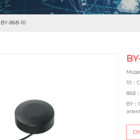
-
BY-868-10
BY
Моде
10：С
868：
BY：О
элек
От