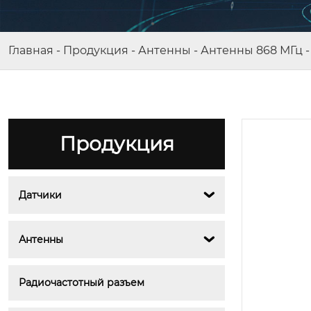
Главная
-
Продукция
-
Антенны
-
Антенны 868 МГц
Продукция
Датчики

BY-433-07
Антенны

Радиочастотный разъем