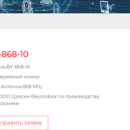
-868-10
ль:BY-868-10
ерийный номер
Антенна 868 МГц
ОО Цзясин Beyondoor по производству
троники
править заявку