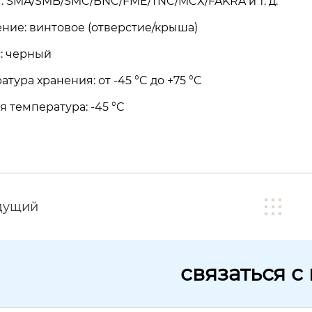
: SMA/SMB/SMC/BNC/FME/TNC/MCX/FAKRA и т. д.
ние: винтовое (отверстие/крыша)
: черный
тура хранения: от -45 °C до +75 °C
я температура: -45 °C
дущий
связаться с