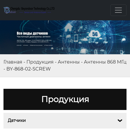
Главная
-
Продукция
-
Антенны
-
Антенны 868 МГц
-
BY-868-02-SCREW
Продукция
Датчики
