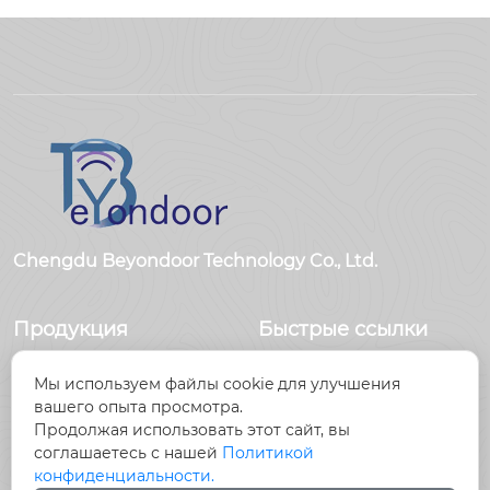
Chengdu Beyondoor Technology Co., Ltd.
Продукция
Быстрые ссылки
Датчики
Главная
Мы используем файлы cookie для улучшения
Антенны
Продукция
вашего опыта просмотра.
Радиочастотный
Новости
Продолжая использовать этот сайт, вы
разъем
О Hас
соглашаетесь с нашей
Политикой
Радиочастотный
Контакты
конфиденциальности.