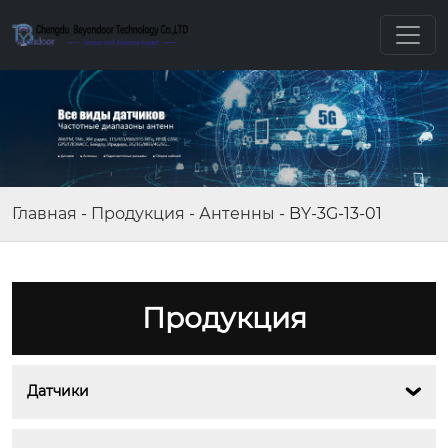
Главная
-
Продукция
-
Антенны
-
BY-3G-13-01
Продукция
Датчики
