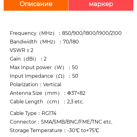
Описание
маркер
Frequency（MHz）：850/900/1800/1900/2100
Bandwidth（MHz）：70/180
VSWR ≤ 2
Gain（dBi）：2
Max Input power（W）：50
Input Impedance（Ω）：50
Polarization：Vertical
Antenna Size（mm）：Φ37×82
Cable Length （cm）：2,3 etc.
Cable Type：RG174
Connector：SMA/SMB/BNC/FME/TNC etc.
Storage Temperature：-30℃ to+75℃