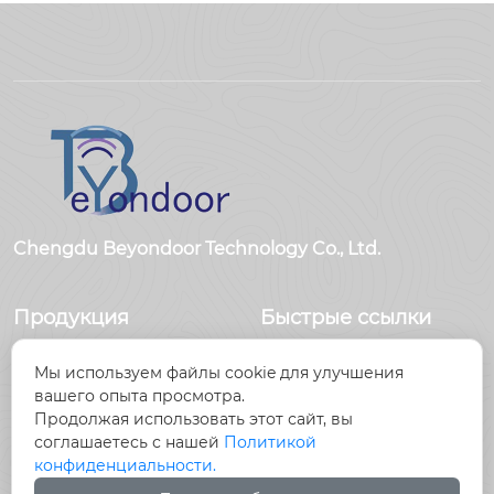
Chengdu Beyondoor Technology Co., Ltd.
Продукция
Быстрые ссылки
Датчики
Главная
Мы используем файлы cookie для улучшения
Антенны
Продукция
вашего опыта просмотра.
Радиочастотный
Новости
Продолжая использовать этот сайт, вы
разъем
О Hас
соглашаетесь с нашей
Политикой
Радиочастотный
Контакты
конфиденциальности.
кабель, кабельные