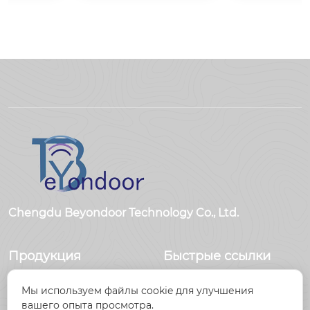
eyondoor по произв
BY：ООО Цзясин B
одству электроники

eyondoor по произв
одству электроники
Chengdu Beyondoor Technology Co., Ltd.
Продукция
Быстрые ссылки
Датчики
Главная
Мы используем файлы cookie для улучшения
Антенны
Продукция
вашего опыта просмотра.