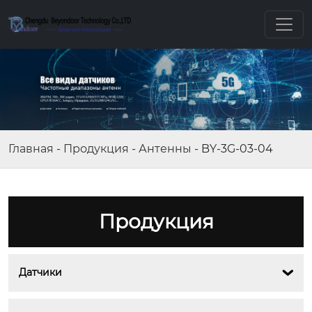
Главная
-
Продукция
-
Антенны
-
BY-3G-03-04
Продукция
Датчики
