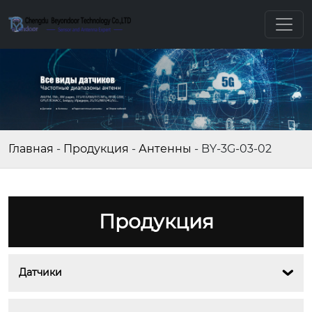
Главная
-
Продукция
-
Антенны
-
BY-3G-03-02
Продукция
Датчики
