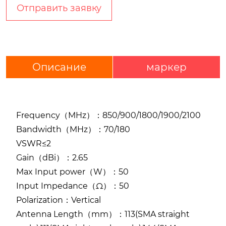
Отправить заявку
Описание
маркер
Frequency（MHz）：850/900/1800/1900/2100
Bandwidth（MHz）：70/180
VSWR≤2
Gain（dBi）：2.65
Max Input power（W）：50
Input Impedance（Ω）：50
Polarization：Vertical
Antenna Length（mm）：113(SMA straight