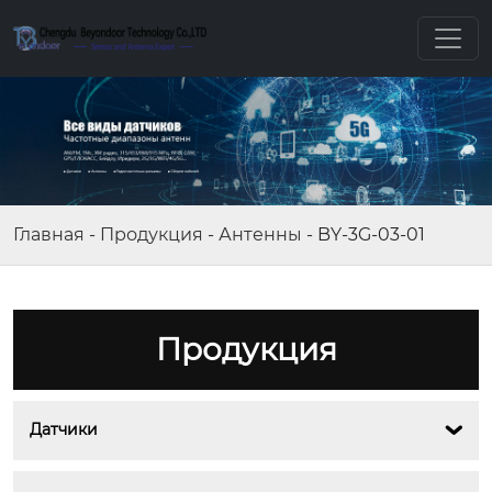
Главная
-
Продукция
-
Антенны
-
BY-3G-03-01
Продукция
Датчики
