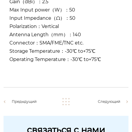
Gain（dBi）：2.5
Max Input power（W）：50
Input Impedance（Ω）：50
Polarization：Vertical
Antenna Length（mm）：140
Connector：SMA/FME/TNC etc.
Storage Temperature：-30℃ to+75℃
Operating Temperature：-30℃ to+75℃
Предыдущий
Следующий
связаться с нами