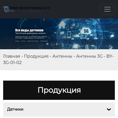
Главная
-
Продукция
-
Антенны
-
Антенны 3G
-
BY-
3G-01-02
Продукция
Датчики
