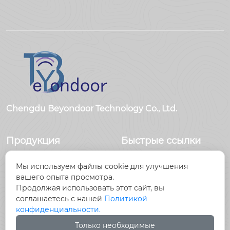
Chengdu Beyondoor Technology Co., Ltd.
Продукция
Быстрые ссылки
Датчики
Главная
Мы используем файлы cookie для улучшения
Антенны
Продукция
вашего опыта просмотра.
Радиочастотный
Новости
Продолжая использовать этот сайт, вы
разъем
О Hас
соглашаетесь с нашей
Политикой
Радиочастотный
Контакты
конфиденциальности.
кабель, кабельные
Только необходимые