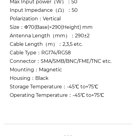
Max Input power（W）：50
Input Impedance（Ω）：50
Polarization：Vertical
Size：Φ70(Base)×290(Height) mm
Antenna Length（mm）：290±2
Cable Length（m）：2,3,5 etc.
Cable Type：RG174/RG58
Connector：SMA/SMB/BNC/FME/TNC etc.
Mounting：Magnetic
Housing：Black
Storage Temperature：-45℃ to+75℃
Operating Temperature：-45℃ to+75℃