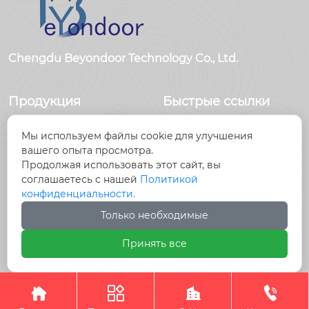
Chengdu Beyondoor Technology Co., Ltd.
Продукция
Быстрые ссылки
Датчики
Главная
Мы используем файлы cookie для улучшения
Антенны
Продукция
вашего опыта просмотра.
Радиочастотный
Новости
Продолжая использовать этот сайт, вы
разъем
О Hас
соглашаетесь с нашей
Политикой
Радиочастотный
Контакты
конфиденциальности.
кабель, кабельные
Только необходимые
сборки
Принять все
Авторское право©Chengdu Beyondoor Technology




Co., Ltd.