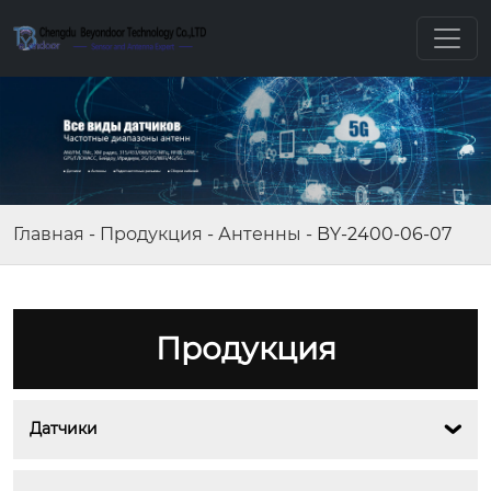
Главная
-
Продукция
-
Антенны
-
BY-2400-06-07
Продукция
Датчики
