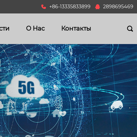
+86-13335833899
2898695469


сти
О Hас
Контакты
