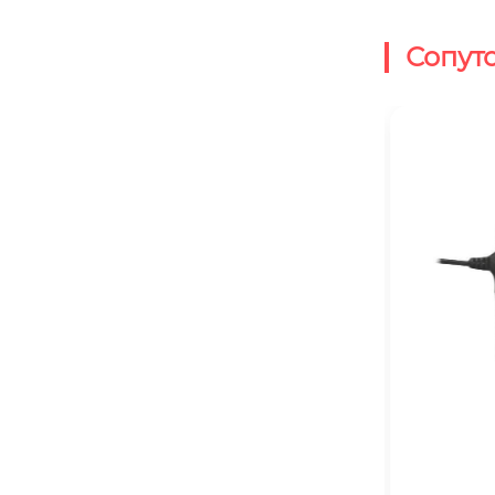
Сопут
BY-2400-03
BY-GPT230