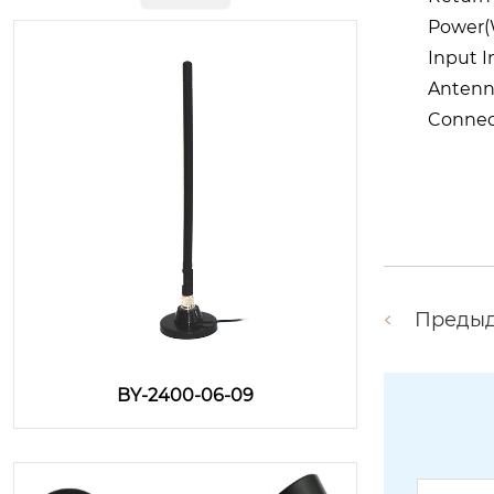
Power
Input 
Anten
Connec
Преды
BY-2400-06-09