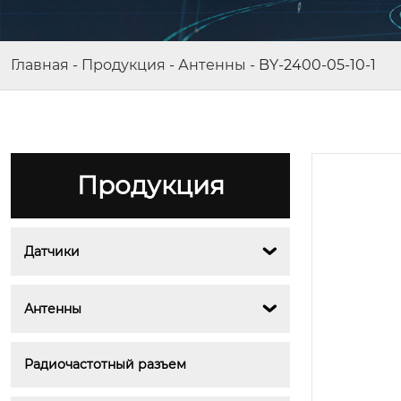
Главная
-
Продукция
-
Антенны
-
BY-2400-05-10-1
Продукция
Датчики

BY-HB-670A
Антенны

Радиочастотный разъем