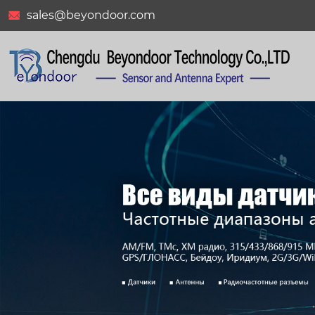
sales@beyondoor.com

BY-GPS/GLONASS-252