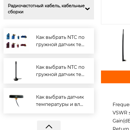
Радиочастотный кабель, кабельные 

сборки
Как выбрать NTC по
гружной датчик тем
пературы?
Как выбрать NTC по
гружной датчик тем
BY-GSM-Dielec
пературы?
Как выбрать датчик
температуры и вла
Freque
жности?
VSWR ≤
Gain(d
Return