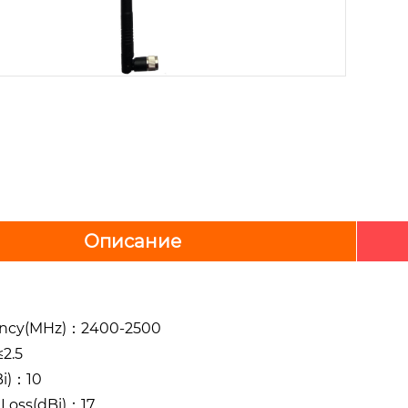
Описание
ncy(MHz)：2400-2500
2.5
Bi)：10
 Loss(dBi)：17