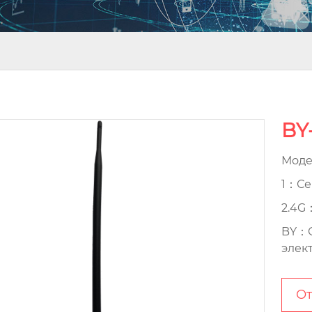
BY
Моде
1：Се
2.4G
BY：О
элек
От