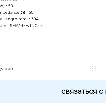
(W)：50
Impedance(Ω)：50
na Length(mm)：394
tor：SMA/FME/TNC etc.
дущий
связаться с