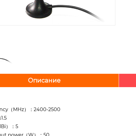
Описание
ency（MHz）：2400-2500
1.5
dBi）：5
nput power（W）：50