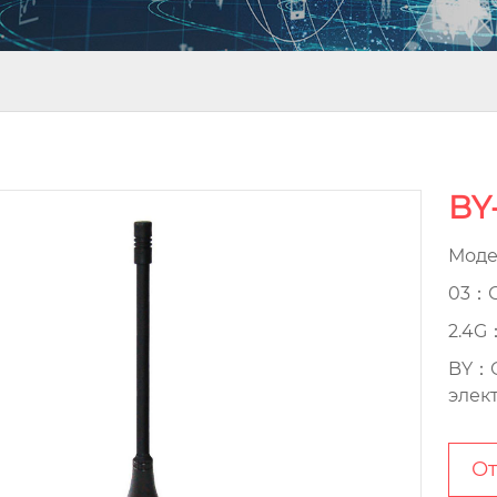
BY
Моде
03：С
2.4G
BY：О
элек
От