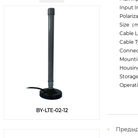
Input
Polariz
Size（m
Cable 
Cable 
Connec
Mount
Housin
Storag
Operat
BY-LTE-02-12
Преды