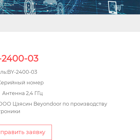
-2400-03
ль:BY-2400-03
ерийный номер
：Антенна 2,4 ГГц
ОО Цзясин Beyondoor по производству
троники
править заявку