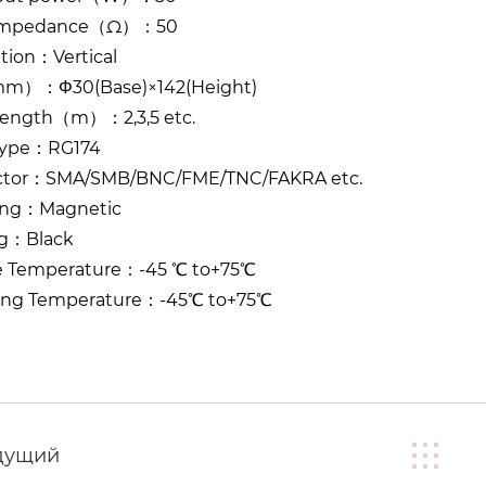
 Impedance（Ω）：50
ation：Vertical
m）：Φ30(Base)×142(Height)
Length（m）：2,3,5 etc.
Type：RG174
tor：SMA/SMB/BNC/FME/TNC/FAKRA etc.
ing：Magnetic
g：Black
e Temperature：-45 ℃ to+75℃
ing Temperature：-45℃ to+75℃
дущий