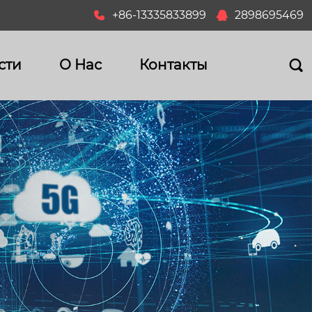
+86-13335833899
2898695469


сти
О Hас
Контакты
