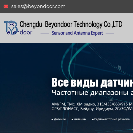
sales@beyondoor.com

BY-2400-06-05