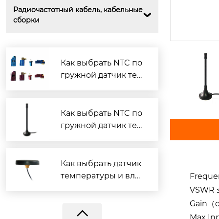
Радиочастотный кабель, кабельные 

сборки
Как выбрать NTC по
гружной датчик тем
пературы?
Как выбрать NTC по
гружной датчик тем
BY-2400-00-S1
пературы?
Как выбрать датчик
температуры и вла
Frequ
жности?
VSWR ≤
Gain（
Max I