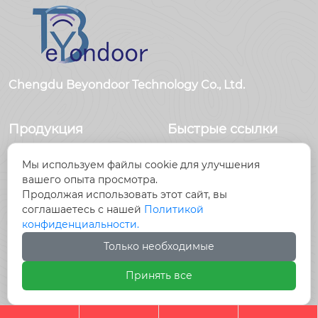
Chengdu Beyondoor Technology Co., Ltd.
Продукция
Быстрые ссылки
Датчики
Главная
Мы используем файлы cookie для улучшения
Антенны
Продукция
вашего опыта просмотра.
Радиочастотный
Новости
Продолжая использовать этот сайт, вы
разъем
О Hас
соглашаетесь с нашей
Политикой
Радиочастотный
Контакты
конфиденциальности.
кабель, кабельные
Только необходимые
сборки
Принять все