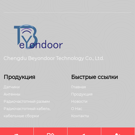
Chengdu Beyondoor Technology Co., Ltd.
Продукция
Быстрые ссылки
Датчики
Главная
Антенны
Продукция
Радиочастотный разъем
Новости
Радиочастотный кабель,
О Hас
кабельные сборки
Контакты