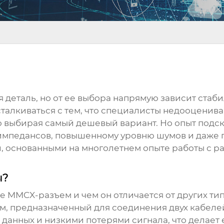
ая деталь, но от ее выбора напрямую зависит стаб
сталкиваться с тем, что специалисты недооценив
 выбирая самый дешевый вариант. Но опыт подска
мпедансов, повышенному уровню шумов и даже по
и, основанными на многолетнем опыте работы с р
ы?
ое
MMCX-разъем
и чем он отличается от других т
, предназначенный для соединения двух кабеле
данных и низкими потерями сигнала, что делает 