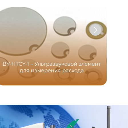
BY-HTCY-1 – Ультразвуковой элемент
для измерения расхода