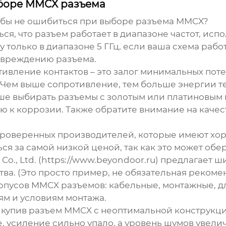
ыборе MMCX разъема
чтобы не ошибиться при выборе
разъема MMCX
?
я, что разъем работает в диапазоне частот, испо
только в диапазоне 5 ГГц, если ваша схема работа
повреждению разъема.
ивление контактов – это залог минимальных пот
 Чем выше сопротивление, тем больше энергии те
е выбирать разъемы с золотым или платиновым п
ю к коррозии. Также обратите внимание на каче
роверенных производителей, которые имеют хо
ться за самой низкой ценой, так как это может о
Co., Ltd. (https://www.beyondoor.ru) предлагает
а. (Это просто пример, не обязательная рекомен
пусов MMCX разъемов: кабельные, монтажные, для
ям и условиям монтажа.
 купив
разъем MMCX
с неоптимальной конструкци
е, усиление сильно упало, а уровень шумов увели