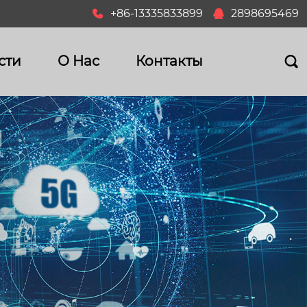
+86-13335833899
2898695469


сти
О Hас
Контакты
