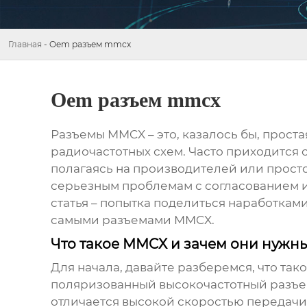
Главная
-
Oem разъем mmcx
Oem разъем mmcx
Разъемы MMCX
– это, казалось бы, прост
радиочастотных схем. Часто приходится 
полагаясь на производителей или просто
серьезным проблемам с согласованием и
статья – попытка поделиться наработкам
самыми
разъемами MMCX
.
Что такое MMCX и зачем они нужн
Для начала, давайте разберемся, что так
поляризованный высокочастотный разъем
отличается высокой скоростью передачи 