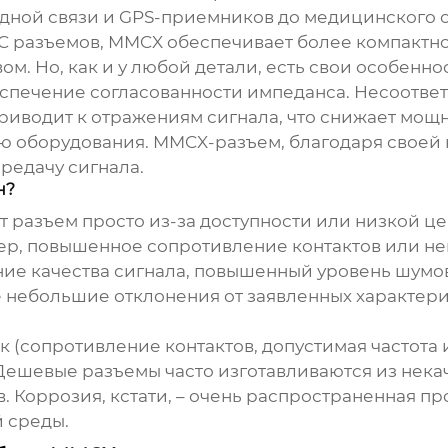
одной связи и GPS-приемников до медицинского
NC разъемов, MMCX обеспечивает более компактно
м. Но, как и у любой детали, есть свои особенно
еспечение согласованности импеданса. Несоотве
 приводит к отражениям сигнала, что снижает мо
ю оборудования. MMCX-разъем, благодаря своей 
редачу сигнала.
н?
 разъем просто из-за доступности или низкой цен
р, повышенное сопротивление контактов или не
ие качества сигнала, повышенный уровень шумов,
е небольшие отклонения от заявленных характери
(сопротивление контактов, допустимая частота и
Дешевые разъемы часто изготавливаются из нека
. Коррозия, кстати, – очень распространенная пр
 среды.