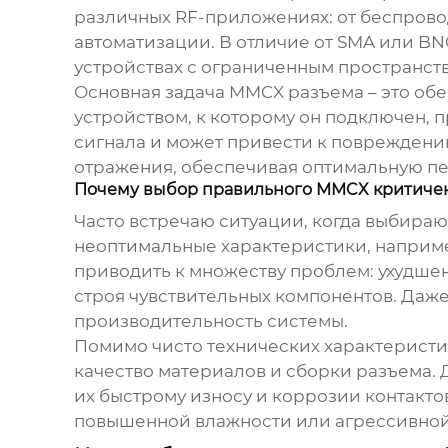
различных RF-приложениях: от беспров
автоматизации. В отличие от SMA или B
устройствах с ограниченным пространство
Основная задача
MMCX разъема
– это об
устройством, к которому он подключен,
сигнала и может привести к повреждени
отражения, обеспечивая оптимальную пе
Почему выбор правильного MMCX критиче
Часто встречаю ситуации, когда выбирают
неоптимальные характеристики, наприме
приводить к множеству проблем: ухудшен
строя чувствительных компонентов. Даж
производительность системы.
Помимо чисто технических характеристик 
качество материалов и сборки разъема. 
их быстрому износу и коррозии контактов
повышенной влажности или агрессивной