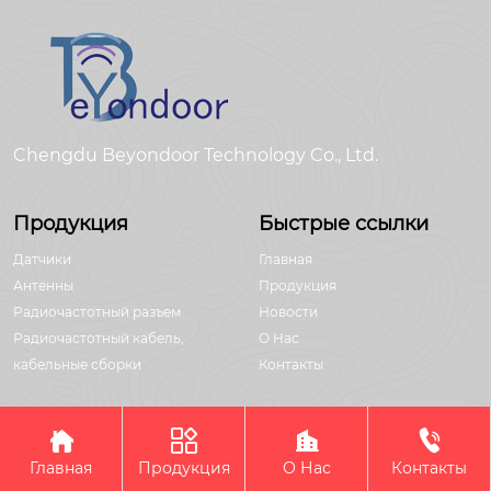
Chengdu Beyondoor Technology Co., Ltd.
Продукция
Быстрые ссылки
Датчики
Главная
Антенны
Продукция
Радиочастотный разъем
Новости
Радиочастотный кабель,
О Hас
кабельные сборки
Контакты




Авторское право©Chengdu Beyondoor Technology Co., Ltd.
Главная
Продукция
О Нас
Контакты