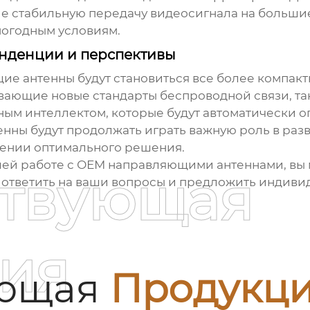
е стабильную передачу видеосигнала на больши
погодным условиям.
енденции и перспективы
ие антенны
будут становиться все более компак
ающие новые стандарты беспроводной связи, такие
ным интеллектом, которые будут автоматически 
енны
будут продолжать играть важную роль в раз
рении оптимального решения.
ей работе с
ОЕМ направляющими антеннами
, вы
ствующая
ы ответить на ваши вопросы и предложить индиви
ия
ующая
Продукц