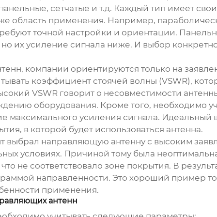
анельные, сетчатые и т.д. Каждый тип имеет сво
кже область применения. Например, параболиче
требуют точной настройки и ориентации. Панельн
но их усиление сигнала ниже. И выбор конкретно
нтенн
, компании ориентируются только на заявле
итывать коэффициент стоячей волны (VSWR), кото
ысокий VSWR говорит о несовместимости антенны
дению оборудования. Кроме того, необходимо у
ие максимального усиления сигнала. Идеальный в
тия, в которой будет использоваться антенна.
нт выбрал
направляющую антенну
с высоким заяв
альных условиях. Причиной тому была неоптималь
 что не соответствовало зоне покрытия. В резуль
граммой направленности. Это хороший пример то
обенности применения.
равляющих антенн
необходимо учитывать следующие параметры: