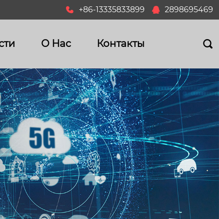
+86-13335833899
2898695469


сти
О Hас
Контакты
