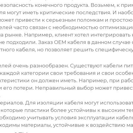
езопасность конечного продукта. Возьмем, к пр
еля могут иметь критические последствия. И наоб
ожет привести к серьезным поломкам и простою
елей
часто связан с необходимостью оптимизаци
на рынке. Например, клиент хотел интегрировать 
не подходили. Заказ
OEM кабеля
в данном случае
ртного кабеля, но позволяет решить специфическу
елей
очень разнообразен. Существуют кабели пит
 каждой категории свои требования и свои особе
актеристики он должен иметь. Например, при раб
и его потери. Неправильный выбор может привест
.
ериалов. Для изоляции кабеля могут использоват
которые пластики более устойчивы к высоким те
обходимо учитывать условия эксплуатации кабеля
одимы материалы, устойчивые к воздействию ма