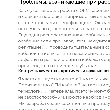
Проблемы, возникающие при рабо
Как я уже говорил, работа с
OEM кабелям
и сроками поставки. Например, мы однаж
соответствовали спецификациям. Оказало
потребовало дополнительных затрат на п
Еще одна распространенная проблема – э
особенно если производитель находится
репутацией и проводить тщательный вхо
кабелей на испытания в независимую ла
дефекты на ранней стадии и избежать се
производство и приведет к убыткам.
Контроль качества – критически важный ас
Я часто слышу от клиентов: 'Ну что, мы ж
Производство
OEM кабелей
не гарантиру
технологии и материалы, поэтому могут б
неработоспособным. Просто необходимо 
Мы разрабатываем собственные процедур
характеристик (сопротивление, емкость,