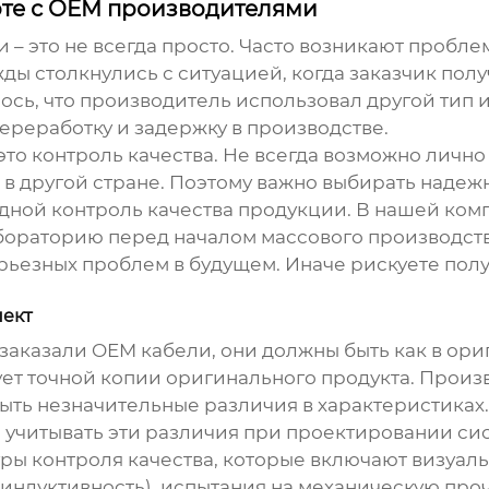
те с OEM производителями
и
– это не всегда просто. Часто возникают пробл
ды столкнулись с ситуацией, когда заказчик пол
сь, что производитель использовал другой тип из
ереработку и задержку в производстве.
то контроль качества. Не всегда возможно лично
 в другой стране. Поэтому важно выбирать наде
дной контроль качества продукции. В нашей ком
бораторию перед началом массового производств
рьезных проблем в будущем. Иначе рискуете полу
пект
е заказали
OEM кабели
, они должны быть как в ориг
ет точной копии оригинального продукта. Произ
ыть незначительные различия в характеристиках. Н
учитывать эти различия при проектировании си
ы контроля качества, которые включают визуал
 индуктивность), испытания на механическую про