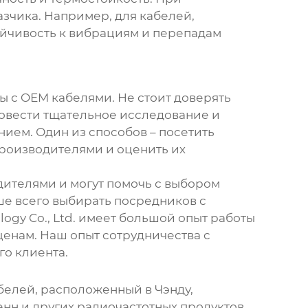
зчика. Например, для кабелей,
йчивость к вибрациям и перепадам
ты с
OEM кабелями
. Не стоит доверять
овести тщательное исследование и
ием. Один из способов – посетить
роизводителями и оценить их
дителями
и могут помочь с выбором
ше всего выбирать посредников с
gy Co., Ltd. имеет большой опыт работы
енам. Наш опыт сотрудничества с
о клиента.
белей
, расположенный в Чэнду,
енн и других радиочастотных продуктов.