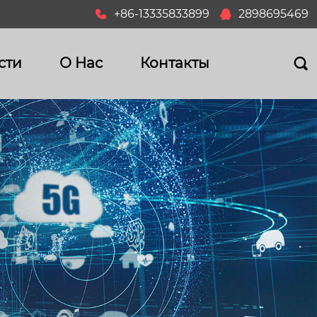
+86-13335833899
2898695469


сти
О Hас
Контакты
