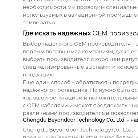
необходимости мы проводим специальные
используемых в авиационной промышлен
температур.
Где искать надежных
OEM произво
Выбор надежного
OEM производителя
– 
первым попавшимся компаниям, даже есл
выбрать производителя с хорошей репут
специализированные выставки и конфер
продукцию.
Еще один способ – обратиться к посредн
надежного поставщика. Но нужно быть ос
хорошей репутацией и положительными о
с
OEM кабелями
и может предложить шир
различными производителями позволяет
Chengdu Beyondoor Technology Co., Ltd. – 
Chengdu Beyondoor Technology Co., Ltd.
провинция Сычуань, Китай. У нас более 