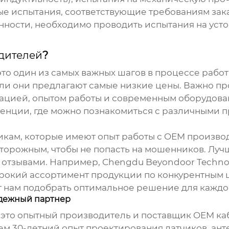
 испытания, соответствующие требованиям зака
ности, необходимо проводить испытания на усто
дителей
?
это один из самых важных шагов в процессе рабо
и они предлагают самые низкие цены. Важно пр
ацией, опытом работы и современным оборудован
енции, где можно познакомиться с различными п
икам, которые имеют опыт работы с
OEM произво
торожным, чтобы не попасть на мошенников. Луч
тзывами. Например, Chengdu Beyondoor Technolo
окий ассортимент продукции по конкурентным ц
 нам подобрать оптимальное решение для каждог
надежный партнер
 – это опытный производитель и поставщик
OEM ка
чем 30-летний опыт проектирования датчиков, ант