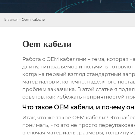
Главная
-
Oem кабели
Oem кабели
Работа с
OEM кабелями
– тема, которая 
длину, тип разъемов и получить готовую 
когда на первый взгляд стандартный за
материалов и, конечно, надежного постав
проблем заказчика. В этой статье я под
советов, как избежать неприятностей пр
Что такое OEM кабели, и почему о
Итак, что же такое
OEM кабели
? Это кабе
понимать, что это не просто переупакова
включая материалы, размеры, толщину из