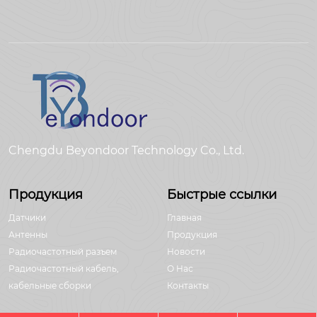
Chengdu Beyondoor Technology Co., Ltd.
Продукция
Быстрые ссылки
Датчики
Главная
Антенны
Продукция
Радиочастотный разъем
Новости
Радиочастотный кабель,
О Hас
кабельные сборки
Контакты