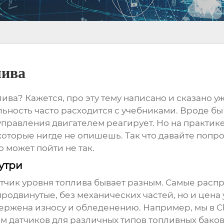
лива
лива
? Кажется, про эту тему написано и сказано у
льность часто расходится с учебниками. Вроде бы 
управления двигателем реагирует. Но на практике…
которые нигде не опишешь. Так что давайте попро
о может пойти не так.
утри
тчик уровня топлива
бывает разным. Самые распр
родвинутые, без механических частей, но и цена 
ержена износу и обледенению. Например, мы в Ch
 датчиков для различных типов топливных баков