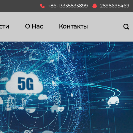
+86-13335833899
2898695469


сти
О Hас
Контакты
