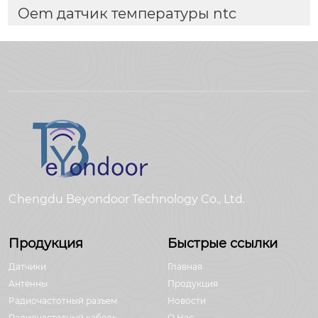
Oem датчик температуры ntc
Chengdu Beyondoor Technology Co., Ltd.
Продукция
Быстрые ссылки
Датчики
Главная
Антенны
Продукция
Радиочастотный разъем
Новости
Радиочастотный кабель,
О Hас