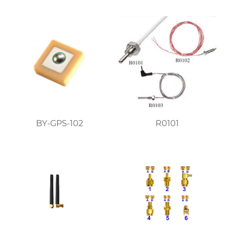
BY-GPS-102
R0101