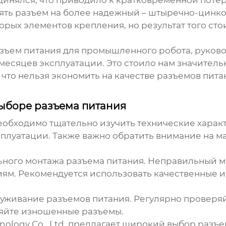
инялся, что приводило к кратковременной поте
ть разъем на более надежный – штыречно-цинков
ых элементов крепления, но результат того сто
зъем питания для промышленного робота, руковод
месяцев эксплуатации. Это стоило нам значительн
, что нельзя экономить на качестве разъемов пит
ыборе разъема питания
еобходимо тщательно изучить технические харак
плуатации. Также важно обратить внимание на ма
ного монтажа разъема питания. Неправильный м
иям. Рекомендуется использовать качественные и
луживание разъемов питания. Регулярно проверяй
няйте изношенные разъемы.
ology Co., Ltd. предлагает широкий выбор разъ