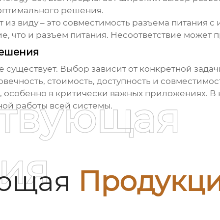
 оптимального решения.
т из виду – это совместимость разъема питания 
ие, что и разъем питания. Несоответствие может 
решения
е существует. Выбор зависит от конкретной задач
овечность, стоимость, доступность и совместимос
, особенно в критически важных приложениях. В
ствующая
ной работы всей системы.
ия
ующая
Продукц