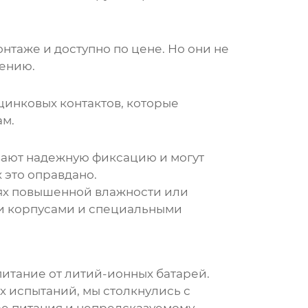
нтаже и доступно по цене. Но они не
нению.
инковых контактов, которые
ам.
вают надежную фиксацию и могут
 это оправдано.
иях повышенной влажности или
ми корпусами и специальными
питание от литий-ионных батарей.
 испытаний, мы столкнулись с