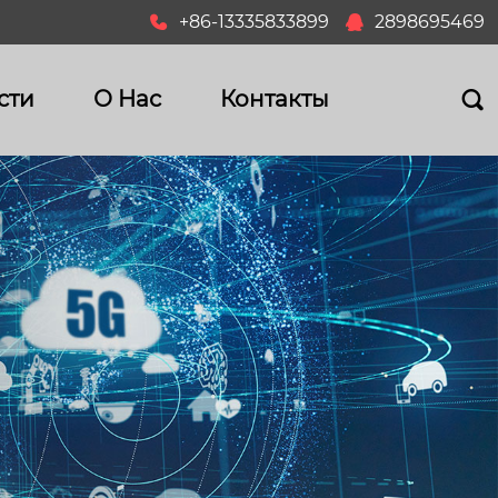
+86-13335833899
2898695469


сти
О Hас
Контакты
