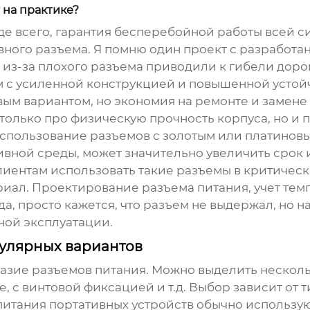
 на практике?
е всего, гарантия бесперебойной работы всей си
вного разъема. Я помню один проект с разработ
 из-за плохого разъема приводили к гибели доро
м с усиленной конструкцией и повышенной усто
ым вариантом, но экономия на ремонте и замене 
 только про физическую прочность корпуса, но и п
Использование разъемов с золотым или платиновы
ивной среды, может значительно увеличить срок 
 клиентам использовать такие разъемы в критиче
ериал. Проектирование разъема питания, учет те
гда, просто кажется, что разъем не выдержал, но 
ной эксплуатации.
пулярных вариантов
азие разъемов питания. Можно выделить несколь
, с винтовой фиксацией и т.д. Выбор зависит от
питания портативных устройств обычно использую