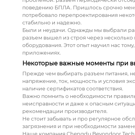
проблемой: разъем периодически отсоед
поведению БПЛА. Пришлось срочно меня
потребовало перепроектирования некотор
стабильно и надежно.
Были и неудачи. Однажды мы выбрали ра
разъем вышел из строя через несколько 
оборудования. Этот опыт научил нас тому
приложениях.
Некоторые важные моменты при в
Прежде чем выбирать разъем питания, н
напряжение, ток, мощность и условия экс
наличие сертификатов соответствия.
Важно помнить о необходимости правиль
неисправности и даже к опасным ситуац
рекомендации производителя.
Не стоит забывать и про регулярное обс
загрязнения и при необходимости заме
Наше компания Chengdu Beyondoor Techn