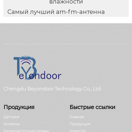
влажности
Самый лучший am-fm-антенна
Chengdu Beyondoor Technology Co., Ltd.
Продукция
Быстрые ссылки
Датчики
Главная
Антенны
Продукция
Радиочастотный разъем
Новости