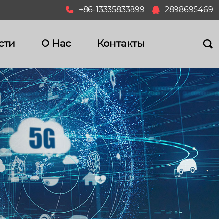
+86-13335833899
2898695469


сти
О Hас
Контакты
