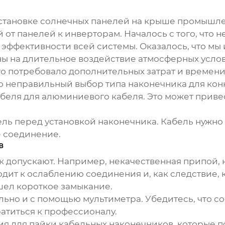
установке солнечных панелей на крыше промышл
 от панелей к инверторам. Началось с того, что 
 эффективности всей системы. Оказалось, что м
ны на длительное воздействие атмосферных усло
то потребовало дополнительных затрат и времени
о неправильный выбор типа наконечника для конк
абеля для алюминиевого кабеля. Это может приве
ль перед установкой наконечника. Кабель нужно о
 соединение.
в
к допускают. Например, некачественная припой, 
дит к ослаблению соединения и, как следствие, к
шел короткое замыкание.
льно и с помощью мультиметра. Убедитесь, что с
ратиться к профессионалу.
я для пайки кабельных наконечников, которые 