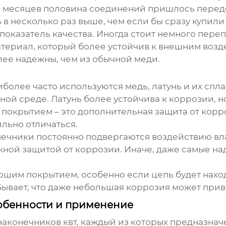
 месяцев половина соединений пришлось переде
 в несколько раз выше, чем если бы сразу купили
а показатель качества. Иногда стоит немного пере
атериал, который более устойчив к внешним воз
ее надежны, чем из обычной меди.
более часто используются медь, латунь и их спл
ой среде. Латунь более устойчива к коррозии, н
покрытием – это дополнительная защита от корро
льно отличаться.
нечники постоянно подвергаются воздействию вл
жной защитой от коррозии. Иначе, даже самые н
шим покрытием, особенно если цепь будет наход
вает, что даже небольшая коррозия может прив
обенности и применение
наконечников квт
, каждый из которых предназнач