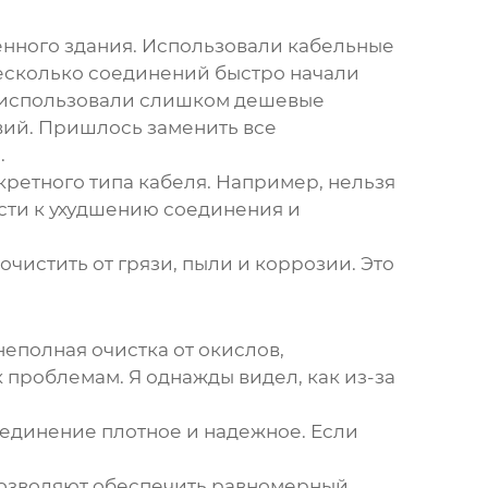
енного здания. Использовали
кабельные
несколько соединений быстро начали
ы использовали слишком дешевые
вий. Пришлось заменить все
.
ретного типа кабеля. Например, нельзя
сти к ухудшению соединения и
чистить от грязи, пыли и коррозии. Это
неполная очистка от окислов,
 проблемам. Я однажды видел, как из-за
оединение плотное и надежное. Если
позволяют обеспечить равномерный