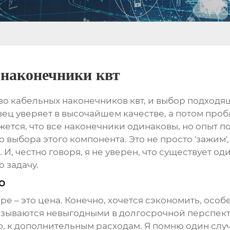
наконечники квт
тво
кабельных наконечников квт
, и выбор подходящ
ец уверяет в высочайшем качестве, а потом проб
тся, что все наконечники одинаковы, но опыт пок
выбора этого компонента. Это не просто 'зажим',
И, честно говоря, я не уверен, что существует од
 задачу.
о
е – это цена. Конечно, хочется сэкономить, особ
зываются невыгодными в долгосрочной перспект
о, к дополнительным расходам. Я помню один случ