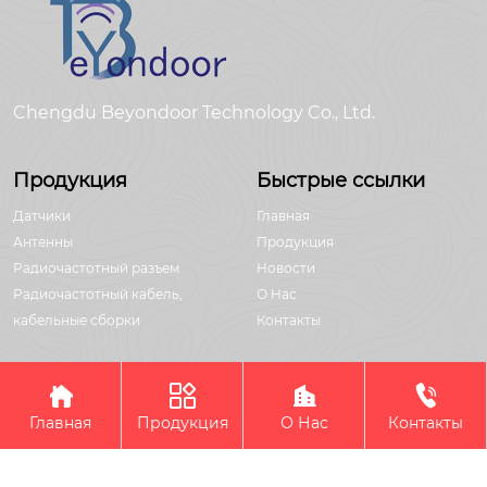
Chengdu Beyondoor Technology Co., Ltd.
Продукция
Быстрые ссылки
Датчики
Главная
Антенны
Продукция
Радиочастотный разъем
Новости
Радиочастотный кабель,
О Hас
кабельные сборки
Контакты




Авторское право©Chengdu Beyondoor Technology Co., Ltd.
Главная
Продукция
О Нас
Контакты