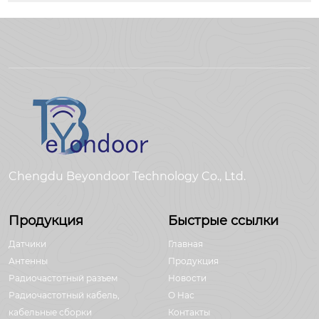
Chengdu Beyondoor Technology Co., Ltd.
Продукция
Быстрые ссылки
Датчики
Главная
Антенны
Продукция
Радиочастотный разъем
Новости
Радиочастотный кабель,
О Hас
кабельные сборки
Контакты