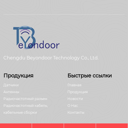
Chengdu Beyondoor Technology Co., Ltd.
Продукция
Быстрые ссылки
Датчики
Главная
Антенны
Продукция
Радиочастотный разъем
Новости
Радиочастотный кабель,
О Hас
кабельные сборки
Контакты